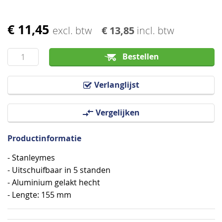
€ 11,45
Ga
excl. btw
€ 13,85
incl. btw
naar
het
Bestellen
begin
van
Verlanglijst
de
afbeeldingen-
Vergelijken
gallerij
Productinformatie
- Stanleymes
- Uitschuifbaar in 5 standen
- Aluminium gelakt hecht
- Lengte: 155 mm