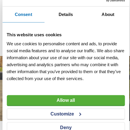
Reservemesjes
Reservemesjes
Stanleymes recht 1992 per
Stanleymes haaks 1996
5 stuks
per 5 stuks
Consent
Details
About
VERGELIJKEN
VERLANGLIJST
VERGELIJKEN
VERLANGLIJST
Artnr
y1251
Artnr
y1252
excl. btw
excl. btw
This website uses cookies
€ 4,50
€ 4,25
We use cookies to personalise content and ads, to provide
social media features and to analyse our traffic. We also share
information about your use of our site with our social media,
advertising and analytics partners who may combine it with
other information that you’ve provided to them or that they’ve
collected from your use of their services.
Allow all
Customize
Deny