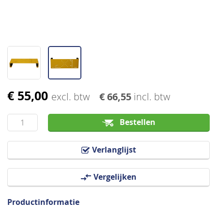
€ 55,00
Ga
excl. btw
€ 66,55
incl. btw
naar
het
Bestellen
begin
van
Verlanglijst
de
afbeeldingen-
Vergelijken
gallerij
Productinformatie