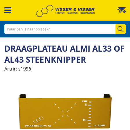
Ga
W
naar
de
inhoud
Zo
DRAAGPLATEAU ALMI AL33 OF
AL43 STEENKNIPPER
Artnr
s1996
Ga
naar
het
einde
van
de
afbeeldingen-
gallerij