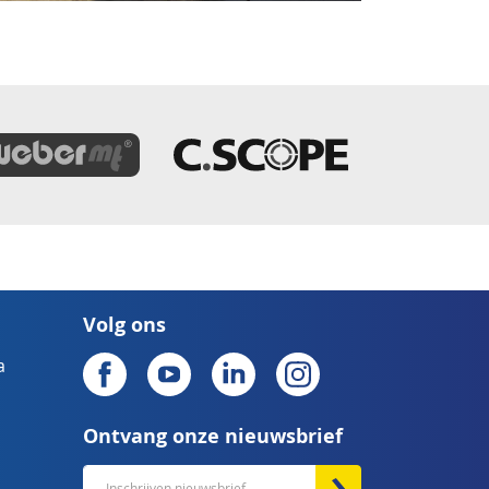
Volg ons
a
Ontvang onze nieuwsbrief
Abonneer