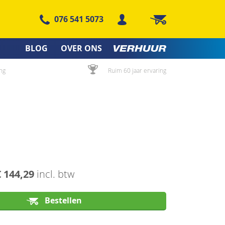
076 541 5073
Winkelwagen
BLOG
OVER ONS
ng
Ruim 60 jaar ervaring
€ 144,29
incl. btw
Bestellen