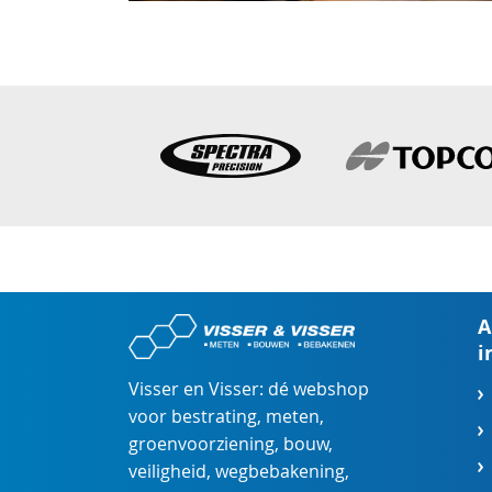
A
i
Visser en Visser: dé webshop
voor
bestrating
,
meten
,
groenvoorziening
,
bouw
,
veiligheid
,
wegbebakening
,