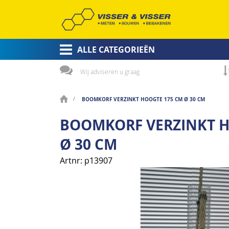
ALLE CATEGORIEËN
Wij adviseren u graag
BOOMKORF VERZINKT HOOGTE 175 CM Ø 30 CM
BOOMKORF VERZINKT H
Ø 30 CM
Artnr
p13907
Ga
naar
het
einde
van