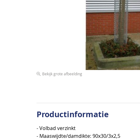
de
afbeeldingen-
gallerij
Bekijk grote afbeelding
Ga
naar
het
begin
van
Productinformatie
de
afbeeldingen-
- Volbad verzinkt
gallerij
- Maaswijdte/damdikte: 90x30/3x2,5