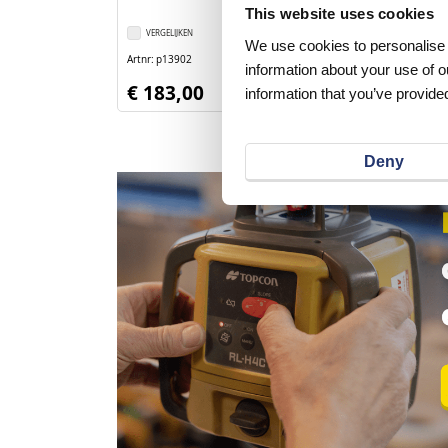
This website uses cookies
VERGELIJKEN
VERLANGLIJST
VERGELIJKEN
We use cookies to personalise c
Artnr
p13902
Artnr
p13901
excl. btw
information about your use of o
€ 183,00
€ 87,90
information that you’ve provided
Deny