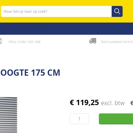
Zoeken
Zoeken
Alles onder één dak
Betrouwbare leveri
OOGTE 175 CM
€ 119,25
excl. btw