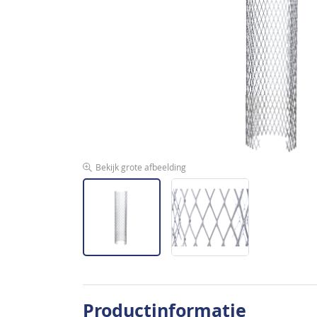
de
afbeeldingen-
gallerij
Bekijk grote afbeelding
Ga
naar
Productinformatie
het