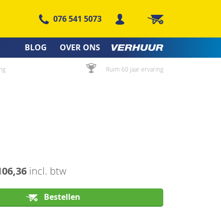
076 541 5073
Winkelwagen
BLOG
OVER ONS
ng
Ruim 60 jaar ervaring
106,36
incl. btw
Bestellen