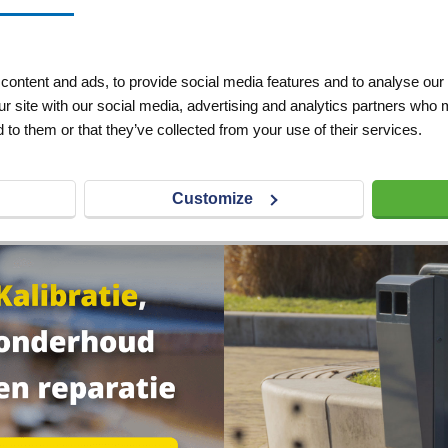
zinkt hoogte
cm
ontent and ads, to provide social media features and to analyse our 
ur site with our social media, advertising and analytics partners who 
VERLANGLIJST
 to them or that they’ve collected from your use of their services.
excl. btw
Customize