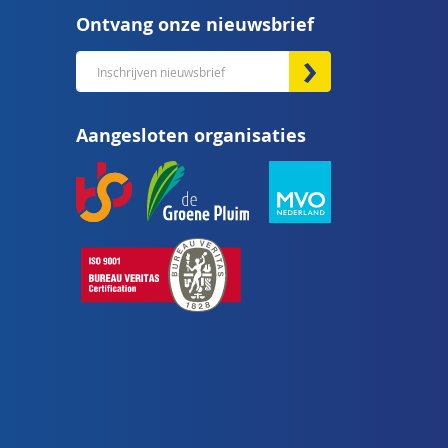
Ontvang onze nieuwsbrief
Abonneer
u
op
Aangesloten organisaties
onze
nieuwsbrief