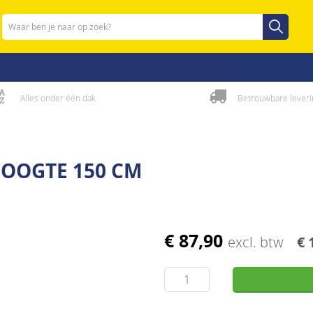
Zoeken
Zoeken
Alles onder één dak
Betrouwbare leveri
OOGTE 150 CM
€ 87,90
excl. btw
€ 