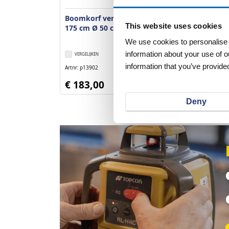
Boomkorf verzinkt hoogte
Boomkorf ver
This website uses cookies
175 cm Ø 50 cm
175 cm Ø 30 
We use cookies to personalise c
information about your use of o
VERGELIJKEN
VERLANGLIJST
VERGELIJKEN
information that you’ve provided
Artnr
p13902
Artnr
p13907
excl. btw
€ 183,00
€ 119,25
Deny