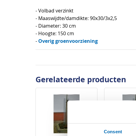
begin
- Volbad verzinkt
van
- Maaswijdte/damdikte: 90x30/3x2,5
de
- Diameter: 30 cm
afbeeldingen-
- Hoogte: 150 cm
gallerij
Overig groenvoorziening
-
Gerelateerde producten
Consent