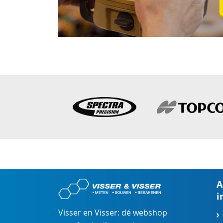
A
i
Visser en Visser: dé webshop