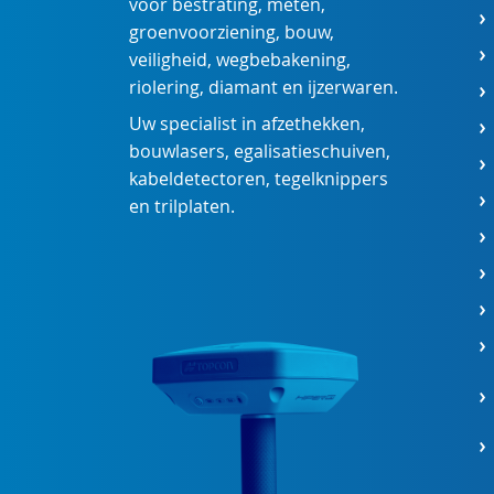
voor
bestrating
,
meten
,
groenvoorziening
,
bouw
,
veiligheid
,
wegbebakening
,
riolering
,
diamant
en
ijzerwaren
.
Uw specialist in
afzethekken
,
bouwlasers
,
egalisatieschuiven
,
kabeldetectoren
,
tegelknippers
en
trilplaten
.