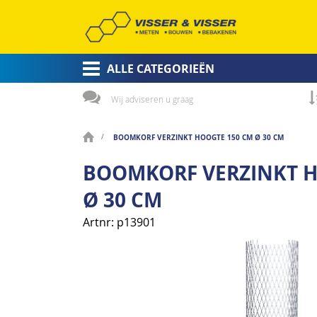
ALLE CATEGORIEËN
Wij adviseren u graag
BOOMKORF VERZINKT HOOGTE 150 CM Ø 30 CM
BOOMKORF VERZINKT H
Ø 30 CM
Artnr
p13901
Ga
naar
het
einde
van