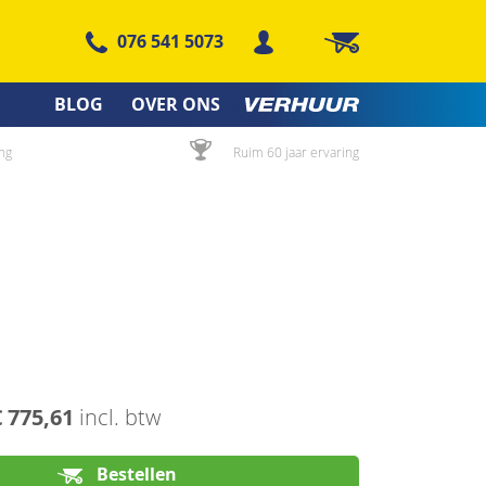
076 541 5073
Winkelwagen
BLOG
OVER ONS
ng
Ruim 60 jaar ervaring
€ 775,61
incl. btw
Bestellen