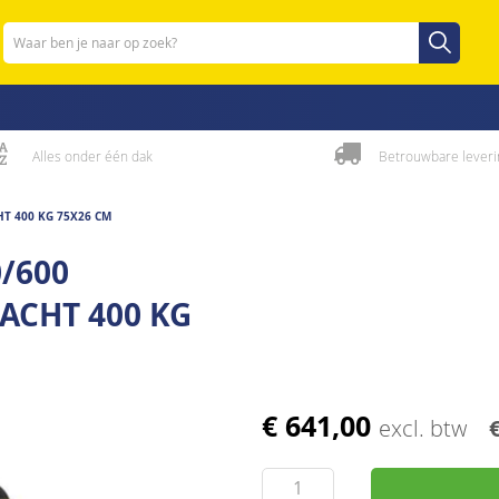
Zoeken
Zoeken
Alles onder één dak
Betrouwbare leveri
HT 400 KG 75X26 CM
0/600
CHT 400 KG
€ 641,00
excl. btw