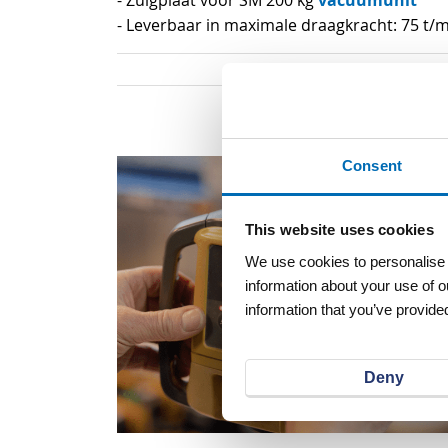
vacuümunit
- Zuigplaat voor SM 200 kg
gallerij
- Leverbaar in maximale draagkracht: 75 t/
Consent
This website uses cookies
We use cookies to personalise c
information about your use of o
information that you’ve provided
Deny