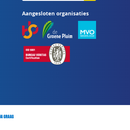
op
Aangesloten organisaties
onze
nieuwsbrief