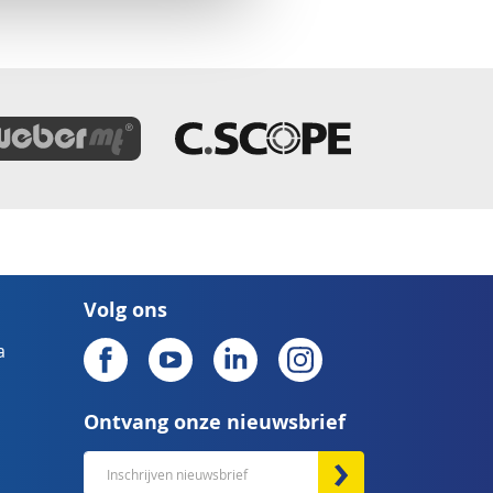
Volg ons
a
Ontvang onze nieuwsbrief
Abonneer
u