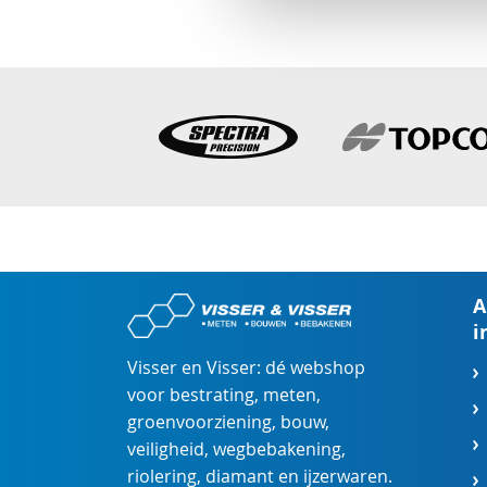
A
i
Visser en Visser: dé webshop
voor
bestrating
,
meten
,
groenvoorziening
,
bouw
,
veiligheid
,
wegbebakening
,
riolering
,
diamant
en
ijzerwaren
.