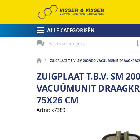
ALLE CATEGORIEËN
Wij adviseren u graag
ZUIGPLAAT T.B.V. SM 200/600 VACUÜMUNIT DRAAGKRAC
ZUIGPLAAT T.B.V. SM 20
VACUÜMUNIT DRAAGKRA
75X26 CM
Artnr
s7389
Ga
naar
het