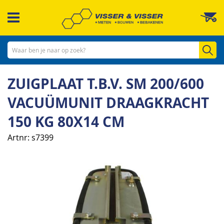
Ga
W
naar
de
inhoud
Zo
ZUIGPLAAT T.B.V. SM 200/600
VACUÜMUNIT DRAAGKRACHT
150 KG 80X14 CM
Artnr
s7399
Ga
naar
het
einde
van
de