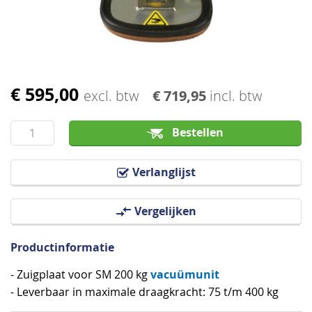
afbeeldingen-
gallerij
€ 595,00
Ga
excl. btw
€ 719,95
incl. btw
naar
het
Bestellen
begin
van
Verlanglijst
de
afbeeldingen-
Vergelijken
gallerij
Productinformatie
vacuümunit
- Zuigplaat voor SM 200 kg
- Leverbaar in maximale draagkracht: 75 t/m 400 kg