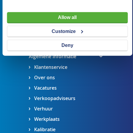
Veldsteen 25, 4815 PK Breda
verkoop@visserbreda.nl
Allow all
076 541 5073
Customize
Stel een vraag
Maak een afspraak
Deny
Algemene informatie
Klantenservice
Over ons
Vacatures
Verkoopadviseurs
Verhuur
Werkplaats
Kalibratie