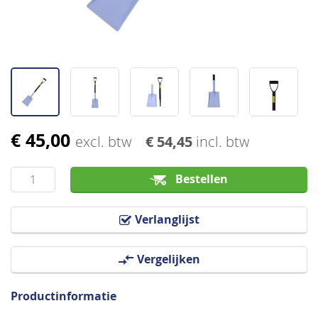
€ 45,00
Ga
excl. btw
€ 54,45
incl. btw
naar
het
Bestellen
begin
van
Verlanglijst
de
afbeeldingen-
Vergelijken
gallerij
Productinformatie