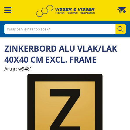
Ga
W
naar
de
inhoud
Zo
ZINKERBORD ALU VLAK/LAK
40X40 CM EXCL. FRAME
Artnr
w9481
Ga
naar
het
einde
van
de
afbeeldingen-
gallerij