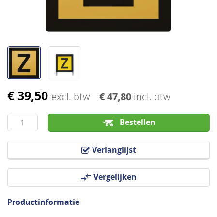
€ 39,50
Ga
excl. btw
€ 47,80
incl. btw
naar
het
Bestellen
begin
van
Verlanglijst
de
afbeeldingen-
Vergelijken
gallerij
Productinformatie