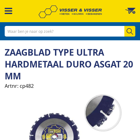
Ga
W
naar
de
inhoud
Zo
ZAAGBLAD TYPE ULTRA
HARDMETAAL DURO ASGAT 20
MM
Artnr
cp482
Ga
naar
het
einde
van
de