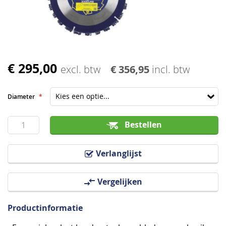
afbeeldingen-
gallerij
€ 295,00
Ga
excl. btw
€ 356,95
incl. btw
naar
het
Diameter
begin
van
Bestellen
de
afbeeldingen-
Verlanglijst
gallerij
Vergelijken
Productinformatie