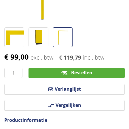
€ 99,00
Ga
excl. btw
€ 119,79
incl. btw
naar
het
Bestellen
begin
van
Verlanglijst
de
afbeeldingen-
Vergelijken
gallerij
Productinformatie