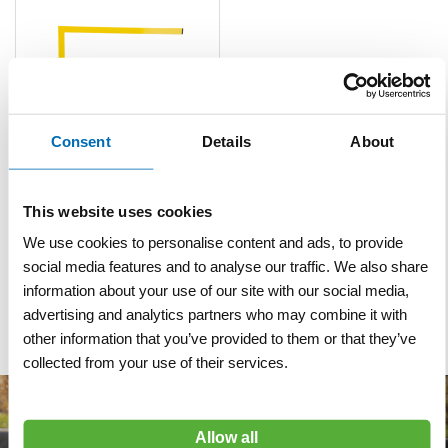
Consent
Details
About
Winkelhaak BMI 100x100
cm vast
This website uses cookies
We use cookies to personalise content and ads, to provide
VERGELIJKEN
VERLANGLIJST
social media features and to analyse our traffic. We also share
Artnr
h9015
information about your use of our site with our social media,
excl. btw
advertising and analytics partners who may combine it with
€ 85,50
other information that you’ve provided to them or that they’ve
collected from your use of their services.
Allow all