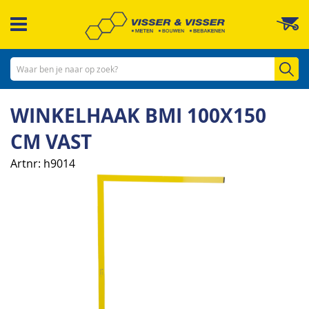
Ga
W
naar
de
inhoud
Zo
WINKELHAAK BMI 100X150
CM VAST
Artnr
h9014
Ga
naar
het
einde
van
de
afbeeldingen-
gallerij