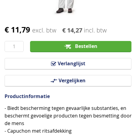
€ 11,79
Ga
excl. btw
€ 14,27
incl. btw
naar
het
Bestellen
begin
van
Verlanglijst
de
afbeeldingen-
Vergelijken
gallerij
Productinformatie
- Biedt bescherming tegen gevaarlijke substanties, en
beschermt gevoelige producten tegen besmetting door
de mens
- Capuchon met ritsafdekking