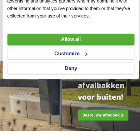
advertising and analytics partners who may combine it with
Wegwerpoverall Tyvek wit
Wegwerpoverall Tyvek wit
other information that you’ve provided to them or that they’ve
maat XL
maat L
collected from your use of their services.
VERGELIJKEN
VERLANGLIJST
VERGELIJKEN
VERLANGLIJST
Artnr
v514
Artnr
v508
excl. btw
excl. btw
Allow all
€ 11,79
€ 11,79
Customize
Deny