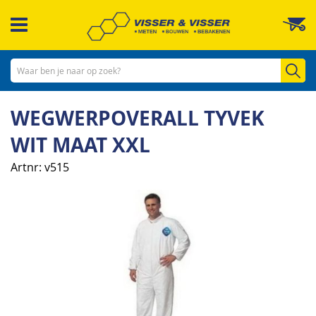
Ga
W
naar
de
inhoud
Zo
WEGWERPOVERALL TYVEK
WIT MAAT XXL
Artnr
v515
Ga
naar
het
einde
van
de
afbeeldingen-
gallerij