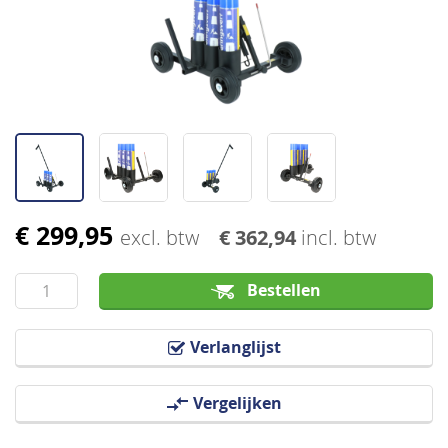
afbeeldingen-
gallerij
€ 299,95
Ga
excl. btw
€ 362,94
incl. btw
naar
het
Bestellen
begin
van
Verlanglijst
de
afbeeldingen-
Vergelijken
gallerij