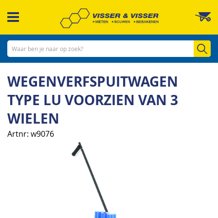
Ga
W
naar
de
inhoud
Zo
WEGENVERFSPUITWAGEN
TYPE LU VOORZIEN VAN 3
WIELEN
Artnr
w9076
Ga
naar
het
einde
van
de