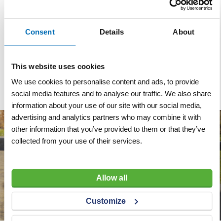
Wegenverfspuitwagen
Wegenverfspuitbusstick
type EV voorzien van 2
Consent
Details
About
wielen
VERGELIJKEN
VERLANGLIJST
VERGELIJKEN
VERLANGLIJST
This website uses cookies
Artnr
w9078
Artnr
w9079
excl. btw
excl. btw
€ 175,00
€ 113,65
We use cookies to personalise content and ads, to provide
social media features and to analyse our traffic. We also share
information about your use of our site with our social media,
advertising and analytics partners who may combine it with
other information that you’ve provided to them or that they’ve
collected from your use of their services.
Allow all
Customize