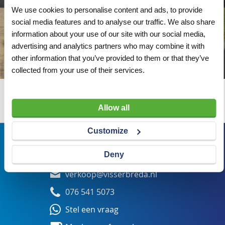
We use cookies to personalise content and ads, to provide
social media features and to analyse our traffic. We also share
information about your use of our site with our social media,
advertising and analytics partners who may combine it with
other information that you’ve provided to them or that they’ve
collected from your use of their services.
Wij adviseren u graag
Allow all
Customize
Bezoekadres
Deny
Veldsteen 25, 4815 PK Breda
verkoop@visserbreda.nl
076 541 5073
Stel een vraag