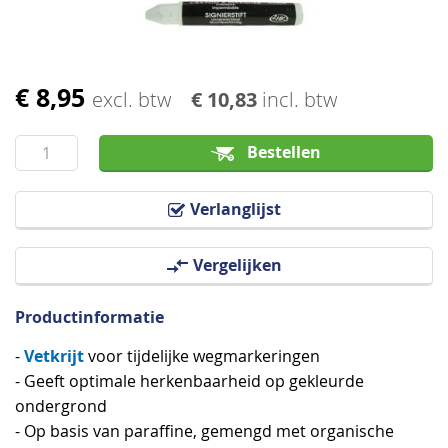
€ 8,95
Ga
excl. btw
€ 10,83
incl. btw
naar
het
Bestellen
begin
van
Verlanglijst
de
afbeeldingen-
Vergelijken
gallerij
Productinformatie
Vetkrijt
-
voor tijdelijke wegmarkeringen
- Geeft optimale herkenbaarheid op gekleurde
ondergrond
- Op basis van paraffine, gemengd met organische