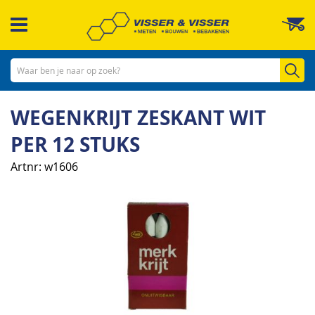
Ga
W
naar
de
inhoud
Zo
WEGENKRIJT ZESKANT WIT
PER 12 STUKS
Artnr
w1606
Ga
naar
het
einde
van
de
afbeeldingen-
gallerij