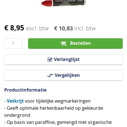
€ 8,95
Ga
excl. btw
€ 10,83
incl. btw
naar
het
Bestellen
begin
van
Verlanglijst
de
afbeeldingen-
Vergelijken
gallerij
Productinformatie
Vetkrijt
-
voor tijdelijke wegmarkeringen
- Geeft optimale herkenbaarheid op gekleurde
ondergrond
- Op basis van paraffine, gemengd met organische