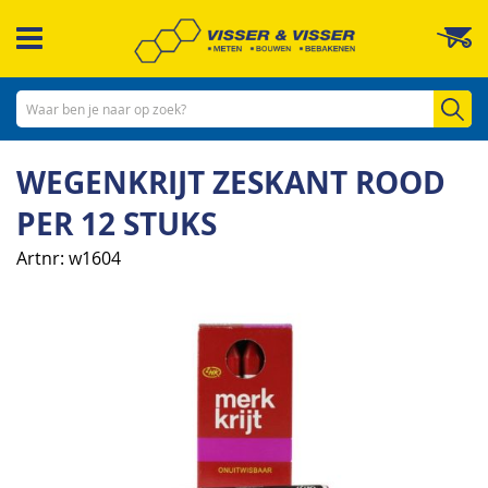
Ga
W
naar
de
inhoud
Zo
WEGENKRIJT ZESKANT ROOD
PER 12 STUKS
Artnr
w1604
Ga
naar
het
einde
van
de
afbeeldingen-
gallerij