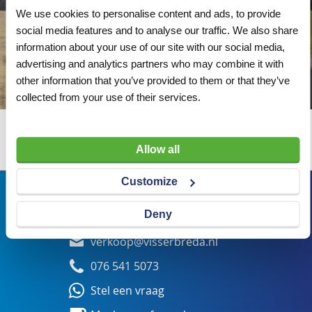
We use cookies to personalise content and ads, to provide
social media features and to analyse our traffic. We also share
information about your use of our site with our social media,
advertising and analytics partners who may combine it with
other information that you’ve provided to them or that they’ve
collected from your use of their services.
Wij adviseren u graag
Allow all
Customize
Bezoekadres
Deny
Veldsteen 25, 4815 PK Breda
verkoop@visserbreda.nl
076 541 5073
Stel een vraag