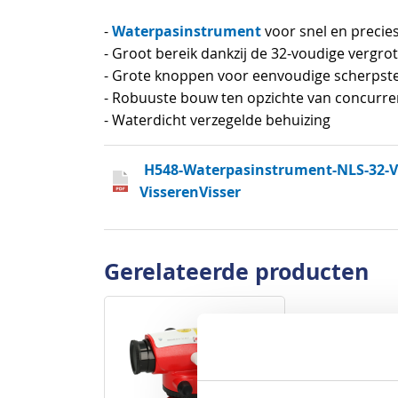
begin
Waterpasinstrument
-
voor snel en precie
van
- Groot bereik dankzij de 32-voudige vergrot
de
- Grote knoppen voor eenvoudige scherpste
afbeeldingen-
- Robuuste bouw ten opzichte van concurr
gallerij
- Waterdicht verzegelde behuizing
H548-Waterpasinstrument-NLS-32-Ve
VisserenVisser
Gerelateerde producten