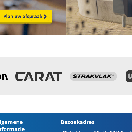
lgemene
Bezoekadres
nformatie