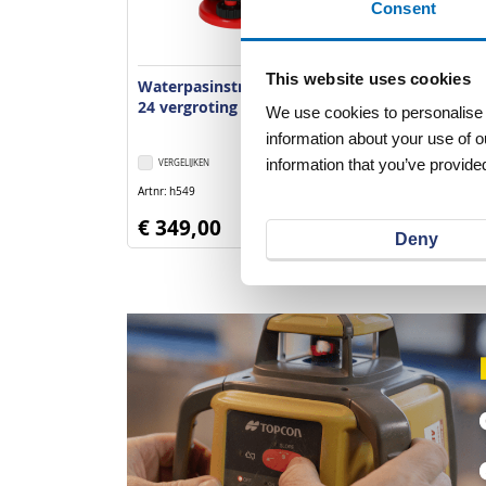
Consent
This website uses cookies
Waterpasinstrument NLS
24 vergroting 24x
We use cookies to personalise c
information about your use of o
information that you’ve provided
VERGELIJKEN
VERLANGLIJST
Artnr
h549
excl. btw
€ 349,00
Deny