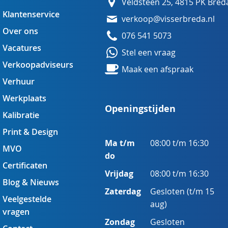
Veldsteen 25, 4815 PK Bred
Klantenservice
verkoop@visserbreda.nl
Over ons
076 541 5073
Vacatures
Stel een vraag
Verkoopadviseurs
Maak een afspraak
Verhuur
Werkplaats
Openingstijden
Kalibratie
Print & Design
Ma t/m
08:00 t/m 16:30
MVO
do
Certificaten
Vrijdag
08:00 t/m 16:30
Blog & Nieuws
Zaterdag
Gesloten (t/m 15
Veelgestelde
aug)
vragen
Zondag
Gesloten