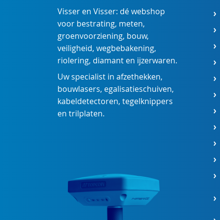
Visser en Visser: dé webshop
voor
bestrating
,
meten
,
groenvoorziening
,
bouw
,
veiligheid
,
wegbebakening
,
riolering
,
diamant
en
ijzerwaren
.
Uw specialist in
afzethekken
,
bouwlasers
,
egalisatieschuiven
,
kabeldetectoren
,
tegelknippers
en
trilplaten
.