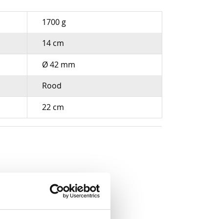
1700 g
14 cm
Ø 42 mm
Rood
22 cm