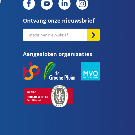
a
Ontvang onze nieuwsbrief
Abonneer
u
op
Aangesloten organisaties
onze
nieuwsbrief