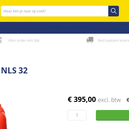
Zoeken
Zoeken
Alles onder één dak
Betrouwbare leveri
NLS 32
€ 395,00
excl. btw