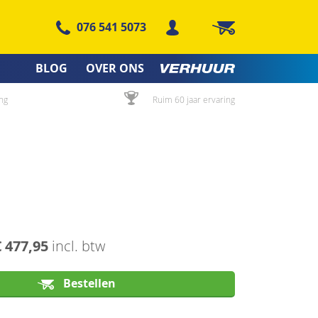
076 541 5073
Winkelwagen
BLOG
OVER ONS
ng
Ruim 60 jaar ervaring
€ 477,95
incl. btw
Bestellen