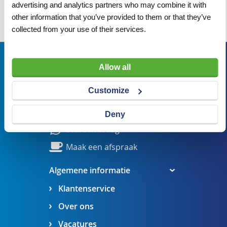
advertising and analytics partners who may combine it with
other information that you’ve provided to them or that they’ve
Wij adviseren u graag
collected from your use of their services.
Bezoekadres
Allow all
Veldsteen 25, 4815 PK Breda
Customize
verkoop@visserbreda.nl
076 541 5073
Deny
Stel een vraag
Maak een afspraak
Algemene informatie
Klantenservice
Over ons
Vacatures