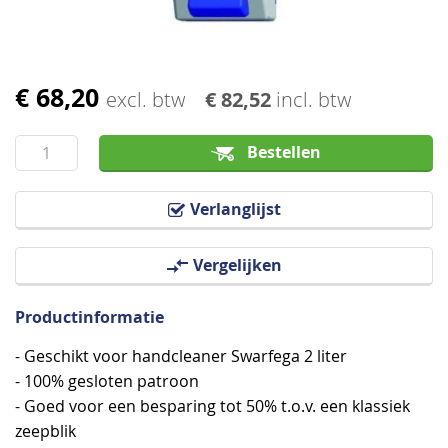
€ 68,20
Ga
excl. btw
€ 82,52
incl. btw
naar
het
Bestellen
begin
van
Verlanglijst
de
afbeeldingen-
Vergelijken
gallerij
Productinformatie
- Geschikt voor handcleaner Swarfega 2 liter
- 100% gesloten patroon
- Goed voor een besparing tot 50% t.o.v. een klassiek
zeepblik