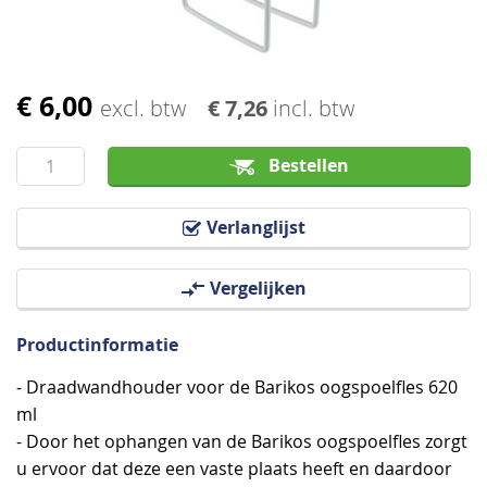
€ 6,00
Ga
excl. btw
€ 7,26
incl. btw
naar
het
Bestellen
begin
van
Verlanglijst
de
afbeeldingen-
Vergelijken
gallerij
Productinformatie
- Draadwandhouder voor de Barikos oogspoelfles 620
ml
- Door het ophangen van de Barikos oogspoelfles zorgt
u ervoor dat deze een vaste plaats heeft en daardoor