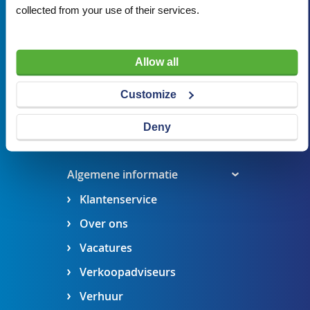
collected from your use of their services.
Bezoekadres
Veldsteen 25, 4815 PK Breda
Allow all
verkoop@visserbreda.nl
076 541 5073
Customize
Stel een vraag
Deny
Maak een afspraak
Algemene informatie
Klantenservice
Over ons
Vacatures
Verkoopadviseurs
Verhuur