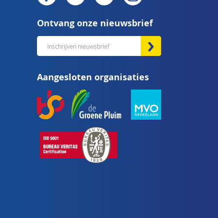
Ontvang onze nieuwsbrief
Abonneer
u
op
Aangesloten organisaties
onze
nieuwsbrief