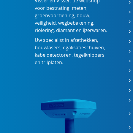
Visser en Visser: dé webshop
voor
bestrating
,
meten
,
groenvoorziening
,
bouw
,
veiligheid
,
wegbebakening
,
riolering
,
diamant
en
ijzerwaren
.
Uw specialist in
afzethekken
,
bouwlasers
,
egalisatieschuiven
,
kabeldetectoren
,
tegelknippers
en
trilplaten
.