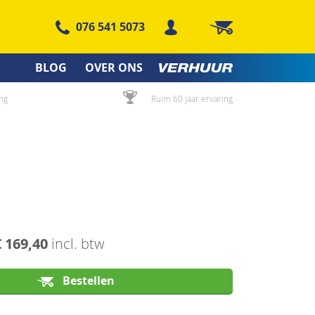
076 541 5073
Winkelwagen
BLOG
OVER ONS
ng
Ruim 60 jaar ervaring
€ 169,40
incl. btw
Bestellen