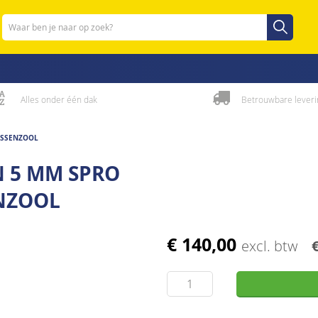
Zoeken
Zoeken
Alles onder één dak
Betrouwbare leveri
USSENZOOL
 5 MM SPRO
ENZOOL
€ 140,00
excl. btw