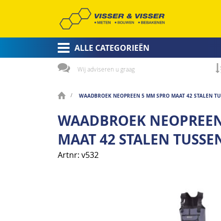
ALLE CATEGORIEËN
Wij adviseren u graag
WAADBROEK NEOPREEN 5 MM SPRO MAAT 42 STALEN T
WAADBROEK NEOPREEN
MAAT 42 STALEN TUSS
Artnr
v532
Ga
naar
het
einde
van