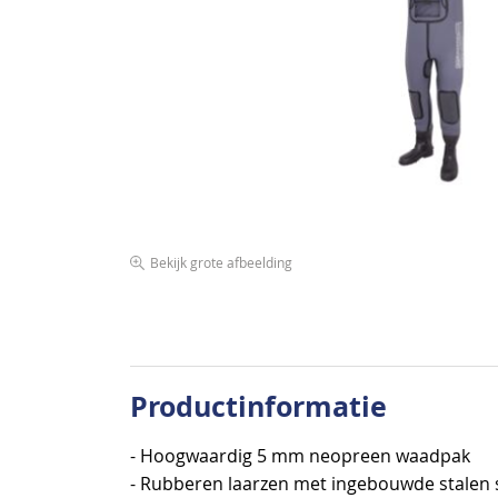
de
afbeeldingen-
gallerij
Bekijk grote afbeelding
Ga
naar
het
begin
van
Productinformatie
de
afbeeldingen-
- Hoogwaardig 5 mm neopreen waadpak
gallerij
- Rubberen laarzen met ingebouwde stalen 