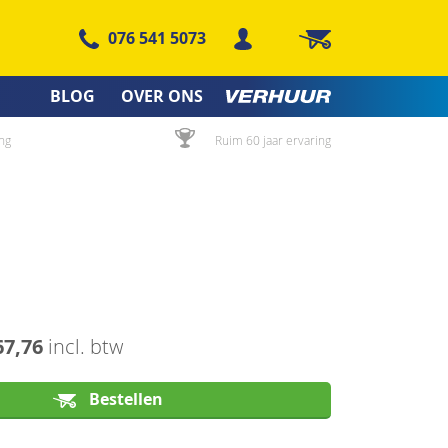
076 541 5073
Winkelwagen
BLOG
OVER ONS
ng
Ruim 60 jaar ervaring
67,76
incl. btw
Bestellen