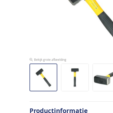
de
afbeeldingen-
gallerij
Bekijk grote afbeelding
Ga
naar
Productinformatie
het