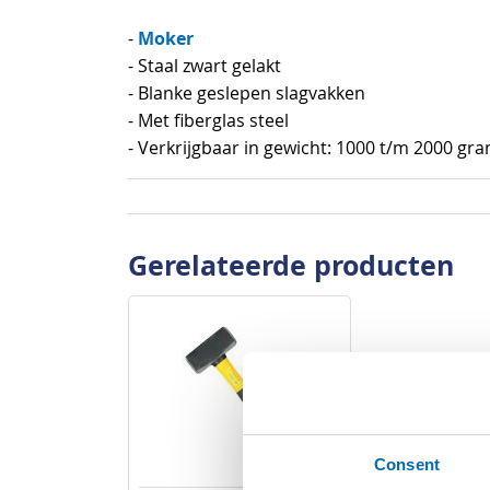
begin
Moker
-
van
- Staal zwart gelakt
de
- Blanke geslepen slagvakken
afbeeldingen-
- Met fiberglas steel
gallerij
- Verkrijgbaar in gewicht: 1000 t/m 2000 gr
Gerelateerde producten
Consent