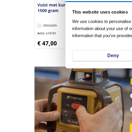
Vuist met kunststof steel
1500 gram
This website uses cookies
We use cookies to personalise c
VERGELIJKEN
VERLANGLIJST
information about your use of o
Artnr
s14191
excl. btw
information that you’ve provided
€ 47,00
Deny