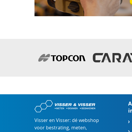
A
i
Visser en Visser: dé webshop
voor
bestrating
,
meten
,