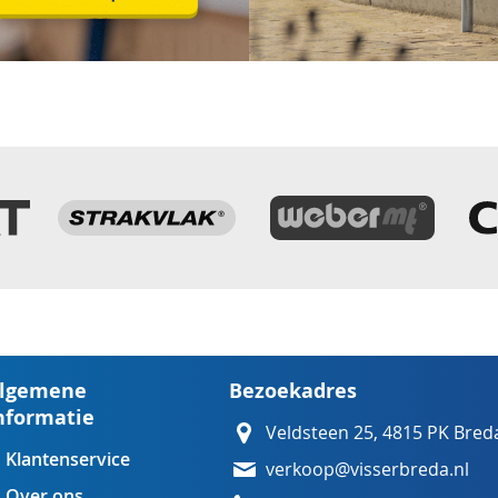
lgemene
Bezoekadres
nformatie
Veldsteen 25, 4815 PK Bred
Klantenservice
verkoop@visserbreda.nl
Over ons