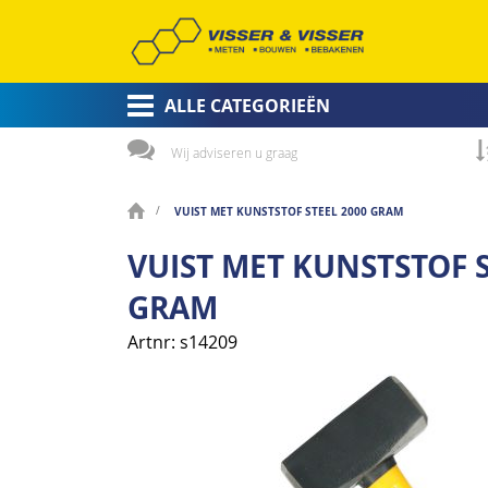
ALLE CATEGORIEËN
Wij adviseren u graag
VUIST MET KUNSTSTOF STEEL 2000 GRAM
VUIST MET KUNSTSTOF S
GRAM
Artnr
s14209
Ga
naar
het
einde
van