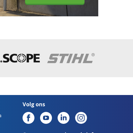
Volg ons
a