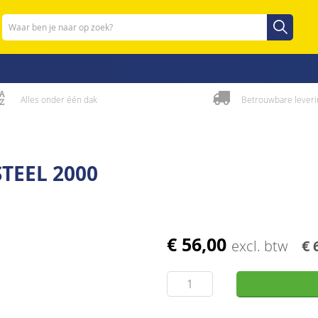
Zoeken
Zoeken
Alles onder één dak
Betrouwbare leveri
TEEL 2000
€ 56,00
excl. btw
€ 