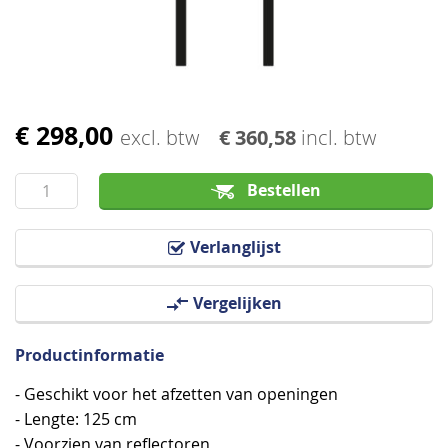
afbeeldingen-
gallerij
€ 298,00
Ga
excl. btw
€ 360,58
incl. btw
naar
het
Bestellen
begin
van
Verlanglijst
de
afbeeldingen-
Vergelijken
gallerij
Productinformatie
- Geschikt voor het afzetten van openingen
- Lengte: 125 cm
- Voorzien van reflectoren