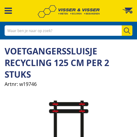
Ga
W
naar
de
inhoud
Zo
VOETGANGERSSLUISJE
RECYCLING 125 CM PER 2
STUKS
Artnr
w19746
Ga
naar
het
einde
van
de