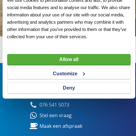
We use cookies to personalise content and ads, to provide
social media features and to analyse our traffic. We also share
information about your use of our site with our social media,
advertising and analytics partners who may combine it with
other information that you’ve provided to them or that they’ve
collected from your use of their services.
Wij adviseren u graag
Allow all
Bezoekadres
Customize
Veldsteen 25, 4815 PK Breda
Deny
verkoop@visserbreda.nl
076 541 5073
Stel een vraag
Maak een afspraak