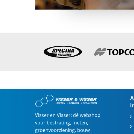
A
i
Visser en Visser: dé webshop
voor
bestrating
,
meten
,
groenvoorziening
,
bouw
,