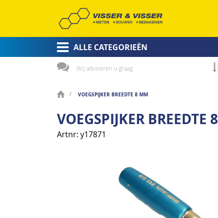
ALLE CATEGORIEËN
Wij adviseren u graag
VOEGSPIJKER BREEDTE 8 MM
VOEGSPIJKER BREEDTE 
Artnr
y17871
Ga
naar
het
einde
van
de