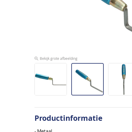
afbeeldingen-
gallerij
Bekijk grote afbeelding
Ga
naar
Productinformatie
het
begin
- Metaal