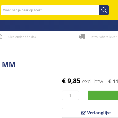
Zoeken
Zoeken
Alles onder één dak
Betrouwbare leveri
8 MM
€ 9,85
excl. btw
€ 1
Verlanglijst