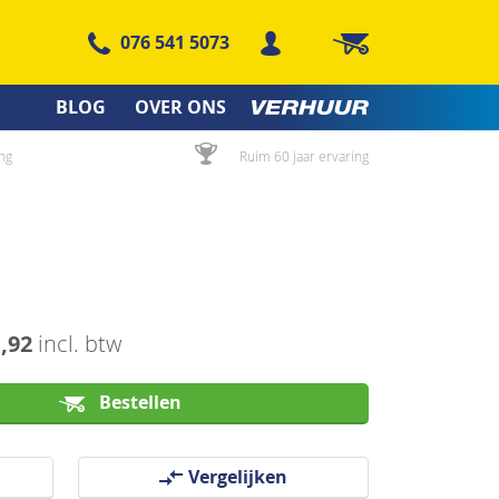
076 541 5073
Winkelwagen
BLOG
OVER ONS
ng
Ruim 60 jaar ervaring
1,92
incl. btw
Bestellen
Vergelijken