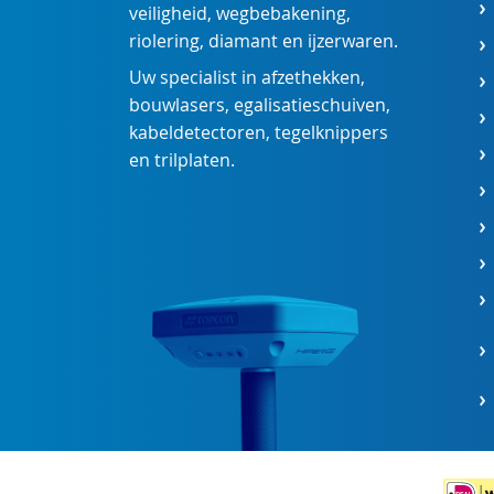
veiligheid
,
wegbebakening
,
riolering
,
diamant
en
ijzerwaren
.
Uw specialist in
afzethekken
,
bouwlasers
,
egalisatieschuiven
,
kabeldetectoren
,
tegelknippers
en
trilplaten
.