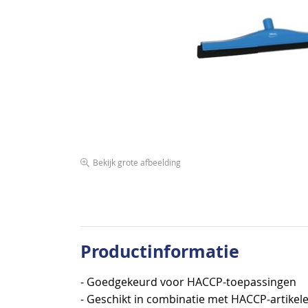
de
afbeeldingen-
gallerij
Bekijk grote afbeelding
Ga
naar
het
begin
van
Productinformatie
de
afbeeldingen-
- Goedgekeurd voor HACCP-toepassingen
gallerij
- Geschikt in combinatie met HACCP-artikel