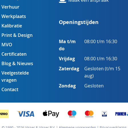
Maak een afspraak
Verhuur
Werkplaats
Openingstijden
Kalibratie
Print & Design
Ma t/m
08:00 t/m 16:30
MVO
do
Certificaten
Vrijdag
08:00 t/m 16:30
Blog & Nieuws
Zaterdag
Gesloten (t/m 15
Veelgestelde
aug)
vragen
Zondag
Gesloten
Contact
© 1990 - 2026 Visser & Visser B.V.
Algemene voorwaarden
Privacyverklaring