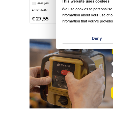
This website uses cookies
VERGELIJKEN
VERLANGLIJST
We use cookies to personalise c
Artnr
s14468
excl. btw
information about your use of o
€ 27,55
information that you’ve provided
Deny