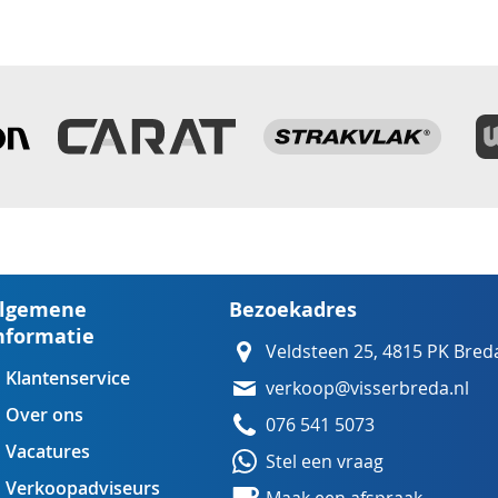
lgemene
Bezoekadres
nformatie
Veldsteen 25, 4815 PK Bred
Klantenservice
verkoop@visserbreda.nl
Over ons
076 541 5073
Vacatures
Stel een vraag
Verkoopadviseurs