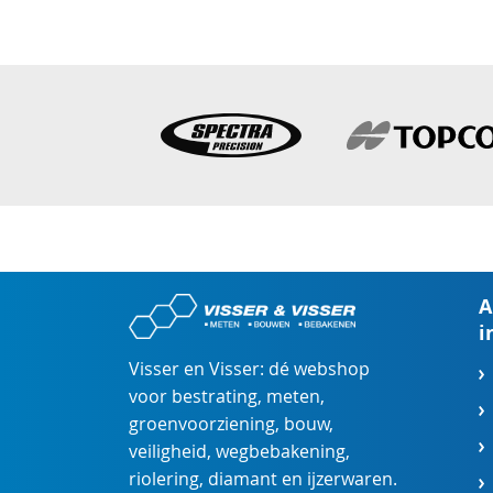
A
i
Visser en Visser: dé webshop
voor
bestrating
,
meten
,
groenvoorziening
,
bouw
,
veiligheid
,
wegbebakening
,
riolering
,
diamant
en
ijzerwaren
.