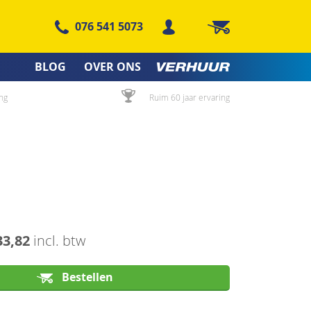
076 541 5073
Winkelwagen
BLOG
OVER ONS
ng
Ruim 60 jaar ervaring
33,82
incl. btw
Bestellen