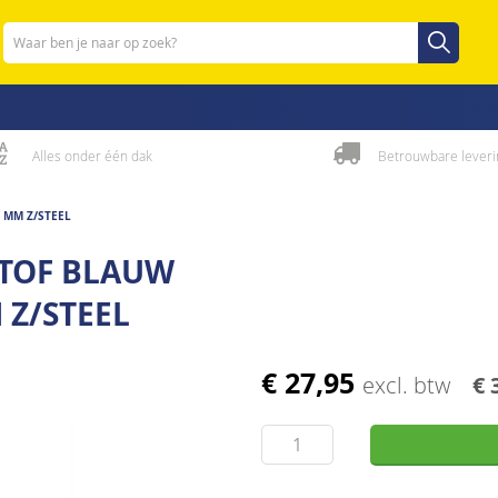
Zoeken
Zoeken
Alles onder één dak
Betrouwbare leveri
 MM Z/STEEL
STOF BLAUW
 Z/STEEL
€ 27,95
excl. btw
€ 