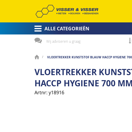
ALLE CATEGORIEËN
Wij adviseren u graag
VLOERTREKKER KUNSTSTOF BLAUW HACCP HYGIENE 700
VLOERTREKKER KUNST
HACCP HYGIENE 700 MM
Artnr
y18916
Ga
naar
het
einde
van