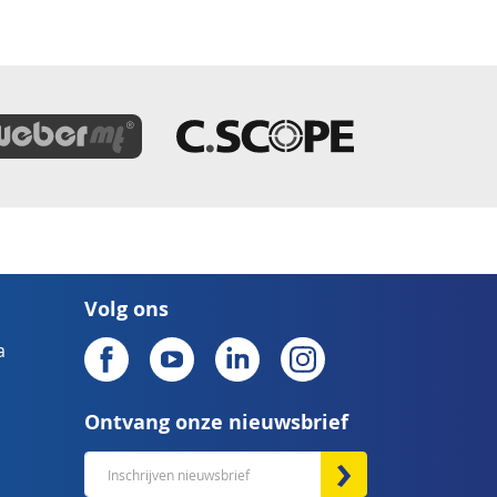
Volg ons
a
Ontvang onze nieuwsbrief
Abonneer
u