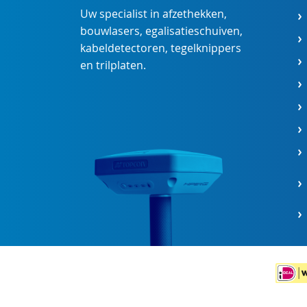
Uw specialist in
afzethekken
,
bouwlasers
,
egalisatieschuiven
,
kabeldetectoren
,
tegelknippers
en
trilplaten
.