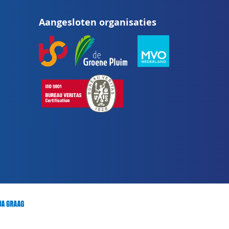
op
Aangesloten organisaties
onze
nieuwsbrief