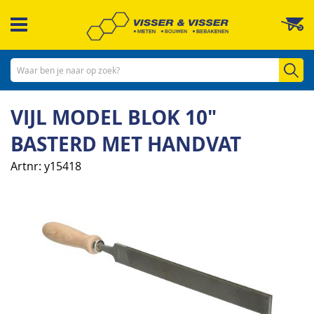
Ga
W
naar
de
inhoud
Zo
VIJL MODEL BLOK 10"
BASTERD MET HANDVAT
Artnr
y15418
Ga
naar
het
einde
van
de
afbeeldingen-
gallerij