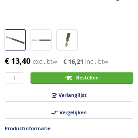
€ 13,40
Ga
excl. btw
€ 16,21
incl. btw
naar
het
Bestellen
begin
van
Verlanglijst
de
afbeeldingen-
Vergelijken
gallerij
Productinformatie