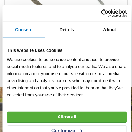
Consent
Details
About
Vijl halfrond 10" basterd
Vijl fijn basterd 25 cm
This website uses cookies
VERGELIJKEN
VERLANGLIJST
VERGELIJKEN
VERLANGLIJST
We use cookies to personalise content and ads, to provide
Artnr
y15420
Artnr
y15422
excl. btw
excl. btw
social media features and to analyse our traffic. We also share
€ 12,30
€ 15,30
information about your use of our site with our social media,
advertising and analytics partners who may combine it with
other information that you’ve provided to them or that they’ve
collected from your use of their services.
Allow all
Customize