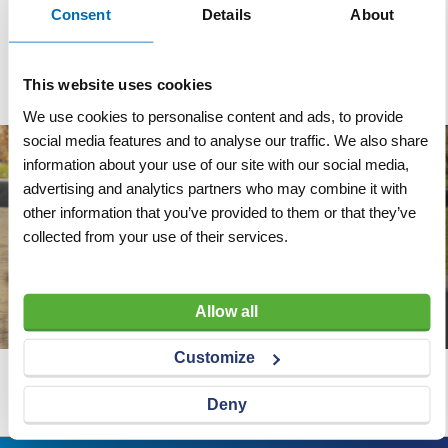
Consent
Details
About
VERGELIJKEN
VERLANGLIJST
VERGELIJKEN
VERLANGLIJST
Artnr
y1245
Artnr
y12451
excl. btw
excl. btw
€ 64,30
€ 15,50
This website uses cookies
We use cookies to personalise content and ads, to provide
social media features and to analyse our traffic. We also share
information about your use of our site with our social media,
advertising and analytics partners who may combine it with
other information that you’ve provided to them or that they’ve
collected from your use of their services.
Allow all
Customize
Wij adviseren u graag
Deny