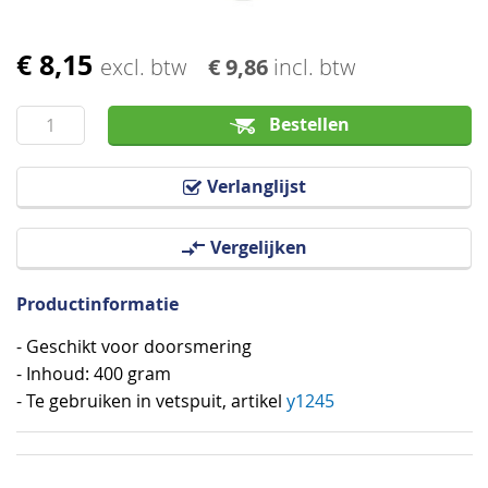
€ 8,15
Ga
excl. btw
€ 9,86
incl. btw
naar
het
Bestellen
begin
van
Verlanglijst
de
afbeeldingen-
Vergelijken
gallerij
Productinformatie
- Geschikt voor doorsmering
- Inhoud: 400 gram
- Te gebruiken in vetspuit, artikel
y1245