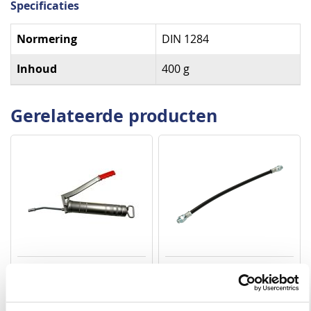
Specificaties
Specificaties
Normering
DIN 1284
Inhoud
400 g
Gerelateerde producten
Vetspuit schaarmodel met
Flexibele slang t.b.v.
slang
vetspuit schaarmodel