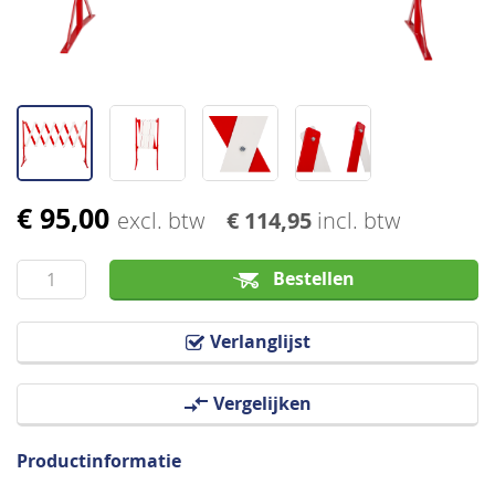
€ 95,00
Ga
excl. btw
€ 114,95
incl. btw
naar
het
Bestellen
begin
van
Verlanglijst
de
afbeeldingen-
Vergelijken
gallerij
Productinformatie