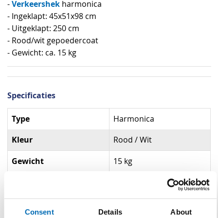
Verkeershek
-
harmonica
- Ingeklapt: 45x51x98 cm
- Uitgeklapt: 250 cm
- Rood/wit gepoedercoat
- Gewicht: ca. 15 kg
Specificaties
Specificaties
Type
Harmonica
Kleur
Rood / Wit
Gewicht
15 kg
Breedte uitgeklapt
250 cm
Afmeting ingeklapt
45 x 51 x 98 cm
Consent
Details
About
(LXBxH)