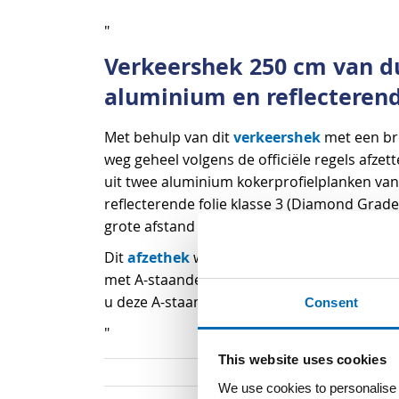
begin
"
van
de
Verkeershek 250 cm van 
afbeeldingen-
aluminium en reflecterende
gallerij
verkeershek
Met behulp van dit
met een br
weg geheel volgens de officiële regels afzet
uit twee aluminium kokerprofielplanken van 
reflecterende folie klasse 3 (Diamond Grade)
grote afstand zichtbaar. Zelfs in het donker.
afzethek
Dit
wordt zonder de A-staanders g
met A-staanders vindt u onder artikelnum
u deze A-staanders ook los bestellen:
Consent
"
This website uses cookies
We use cookies to personalise c