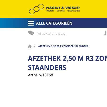
ALLE CATEGORIEËN
Wij adviseren u graag
AFZETHEK 2,50 M R3 ZONDER STAANDERS
AFZETHEK 2,50 M R3 Z
STAANDERS
Artnr
w15168
Ga
naar
het
einde
van