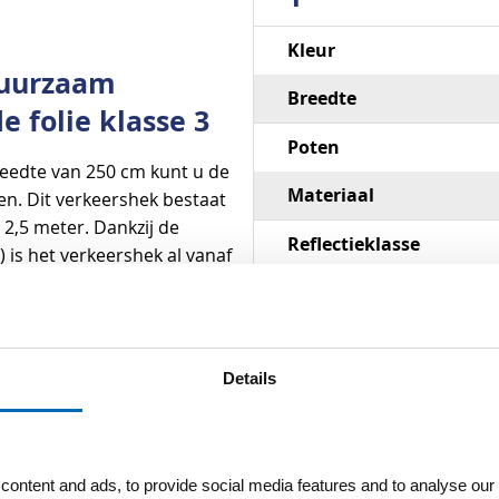
Specificaties
Kleur
duurzaam
Breedte
 folie klasse 3
Poten
eedte van 250 cm kunt u de
Materiaal
ten. Dit verkeershek bestaat
2,5 meter. Dankzij de
Reflectieklasse
 is het verkeershek al vanaf
Reflectie
eleverd. Een complete set
w15169
mer
. Uiteraard kunt
Details
ontent and ads, to provide social media features and to analyse our 