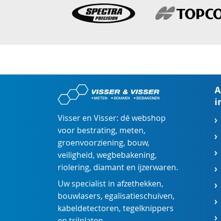
A
i
Visser en Visser: dé webshop
voor
bestrating
,
meten
,
groenvoorziening
,
bouw
,
veiligheid
,
wegbebakening
,
riolering
,
diamant
en
ijzerwaren
.
Uw specialist in
afzethekken
,
bouwlasers
,
egalisatieschuiven
,
kabeldetectoren
,
tegelknippers
en
trilplaten
.