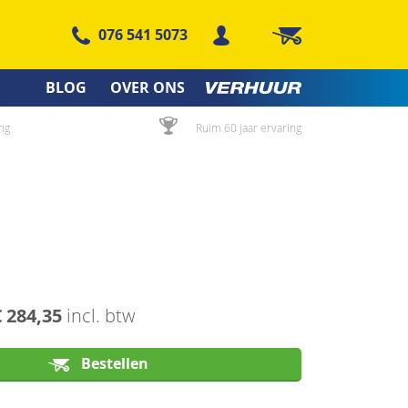
076 541 5073
Winkelwagen
BLOG
OVER ONS
ng
Ruim 60 jaar ervaring
€ 284,35
incl. btw
Bestellen