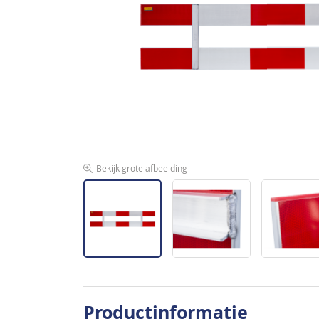
de
afbeeldingen-
gallerij
Bekijk grote afbeelding
Ga
naar
Productinformatie
het