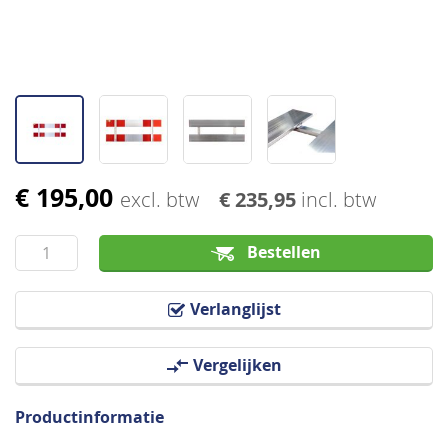
€ 195,00
Ga
excl. btw
€ 235,95
incl. btw
naar
het
Bestellen
begin
van
Verlanglijst
de
afbeeldingen-
Vergelijken
gallerij
Productinformatie