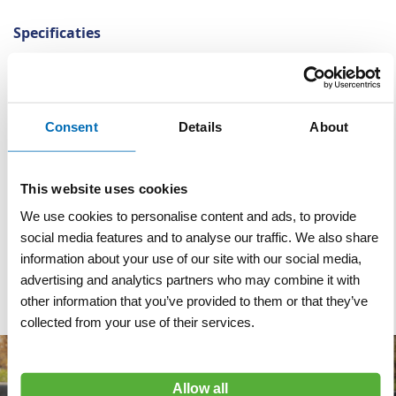
Specificaties
Specificaties
Kleur
Rood / Wit Geblokt
Breedte
150 cm
Consent
Details
About
Poten
Nee
This website uses cookies
Materiaal
Aluminium
We use cookies to personalise content and ads, to provide
Reflectieklasse
R3 (klasse 3)
social media features and to analyse our traffic. We also share
information about your use of our site with our social media,
Reflectie
advertising and analytics partners who may combine it with
other information that you’ve provided to them or that they’ve
collected from your use of their services.
Allow all