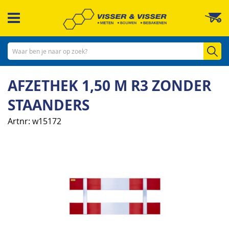
Ga
W
naar
de
inhoud
Zo
AFZETHEK 1,50 M R3 ZONDER
STAANDERS
Artnr
w15172
Ga
naar
het
einde
van
de
afbeeldingen-
gallerij