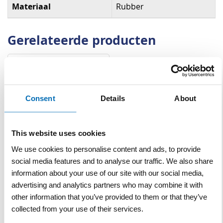
Materiaal
Rubber
Gerelateerde producten
Consent
Details
About
This website uses cookies
We use cookies to personalise content and ads, to provide
Verkeersdrempel
zwart/geel reflectie lengte
social media features and to analyse our traffic. We also share
1,80 m
information about your use of our site with our social media,
advertising and analytics partners who may combine it with
VERGELIJKEN
VERLANGLIJST
other information that you’ve provided to them or that they’ve
Artnr
w1920
excl. btw
collected from your use of their services.
€ 175,00