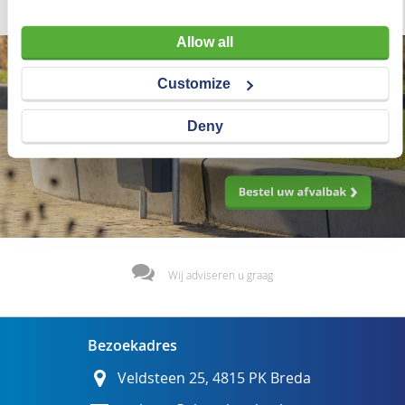
Allow all
Customize
Deny
Wij adviseren u graag
Bezoekadres
Veldsteen 25, 4815 PK Breda