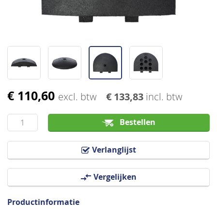
€ 110,60
Ga
excl. btw
€ 133,83
incl. btw
naar
het
Bestellen
begin
van
Verlanglijst
de
afbeeldingen-
Vergelijken
gallerij
Productinformatie