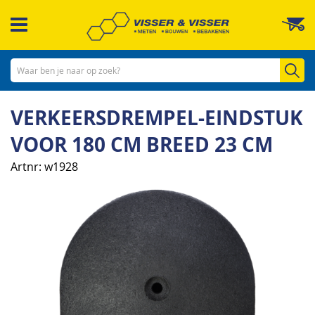
Ga
W
naar
de
inhoud
Zo
VERKEERSDREMPEL-EINDSTUK
VOOR 180 CM BREED 23 CM
Artnr
w1928
Ga
naar
het
einde
van
de
afbeeldingen-
gallerij