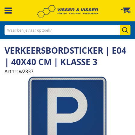
Ga
W
naar
de
inhoud
Zo
VERKEERSBORDSTICKER | E04
| 40X40 CM | KLASSE 3
Artnr
w2837
Ga
naar
het
einde
van
de
afbeeldingen-
gallerij