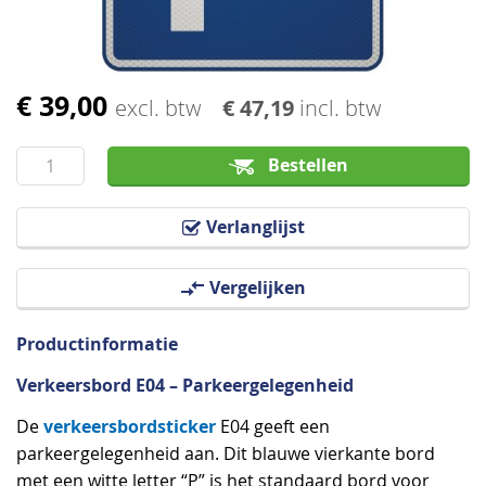
€ 39,00
Ga
excl. btw
€ 47,19
incl. btw
naar
het
Bestellen
begin
van
Verlanglijst
de
afbeeldingen-
Vergelijken
gallerij
Productinformatie
Verkeersbord E04 – Parkeergelegenheid
verkeersbordsticker
De
E04 geeft een
parkeergelegenheid aan. Dit blauwe vierkante bord
met een witte letter “P” is het standaard bord voor