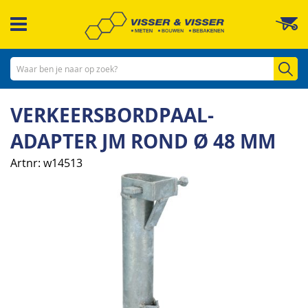
Ga
W
naar
de
inhoud
Zo
VERKEERSBORDPAAL-
ADAPTER JM ROND Ø 48 MM
Artnr
w14513
Ga
naar
het
einde
van
de
afbeeldingen-
gallerij