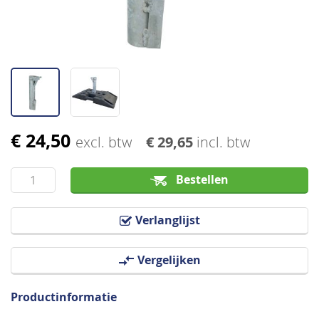
€ 24,50
Ga
excl. btw
€ 29,65
incl. btw
naar
het
Bestellen
begin
van
Verlanglijst
de
afbeeldingen-
Vergelijken
gallerij
Productinformatie