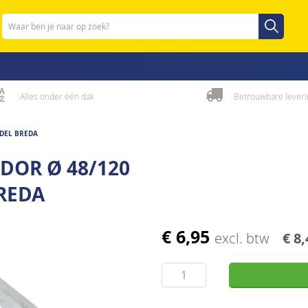
Zoeken
Zoeken
Alles onder één dak
Betrouwbare leveri
DEL BREDA
DOR Ø 48/120
REDA
€ 6,95
excl. btw
€ 8,