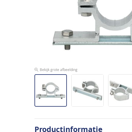
de
afbeeldingen-
gallerij
Bekijk grote afbeelding
Ga
naar
Productinformatie
het