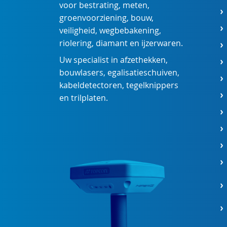
voor
bestrating
,
meten
,
groenvoorziening
,
bouw
,
veiligheid
,
wegbebakening
,
riolering
,
diamant
en
ijzerwaren
.
Uw specialist in
afzethekken
,
bouwlasers
,
egalisatieschuiven
,
kabeldetectoren
,
tegelknippers
en
trilplaten
.