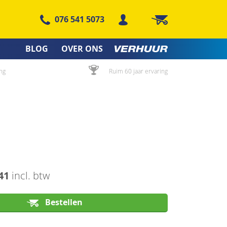
076 541 5073
Winkelwagen
BLOG
OVER ONS
ng
Ruim 60 jaar ervaring
41
incl. btw
Bestellen