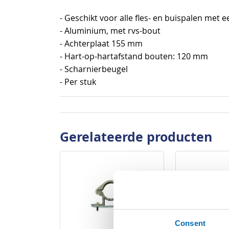
begin
- Geschikt voor alle fles- en buispalen met
van
- Aluminium, met rvs-bout
de
- Achterplaat 155 mm
afbeeldingen-
- Hart-op-hartafstand bouten: 120 mm
gallerij
- Scharnierbeugel
- Per stuk
Gerelateerde producten
Consent