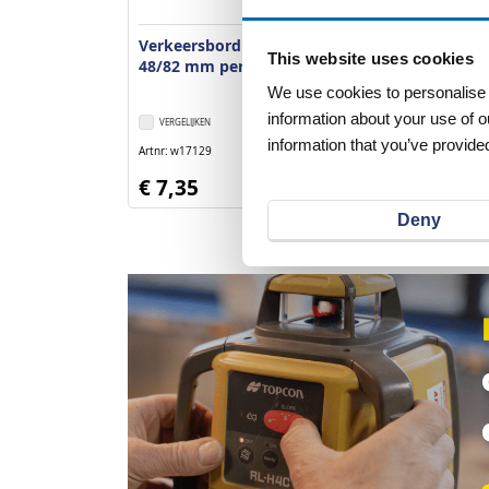
Verkeersbordbeugel dor Ø
Verkeersbord
This website uses cookies
48/82 mm per stuk
48/120 mm pe
model Breda a
We use cookies to personalise c
information about your use of o
VERGELIJKEN
VERLANGLIJST
VERGELIJKEN
information that you’ve provided
Artnr
w17129
Artnr
w17122
excl. btw
€ 7,35
€ 9,75
Deny