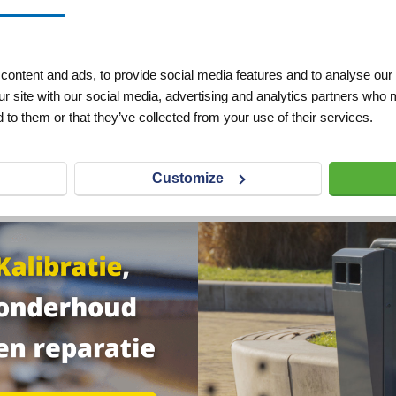
beugel dor Ø
Verkeersbordbeugel dor Ø
r stuk
48/400 mm per stuk
nti diefstal
ontent and ads, to provide social media features and to analyse our 
ur site with our social media, advertising and analytics partners who 
VERLANGLIJST
VERGELIJKEN
VERLANGLIJST
 to them or that they’ve collected from your use of their services.
Artnr
w17124
excl. btw
excl. btw
€ 10,80
Customize