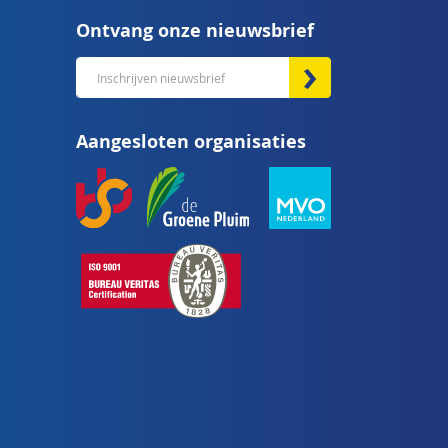
Ontvang onze nieuwsbrief
Abonneer
u
op
Aangesloten organisaties
onze
nieuwsbrief