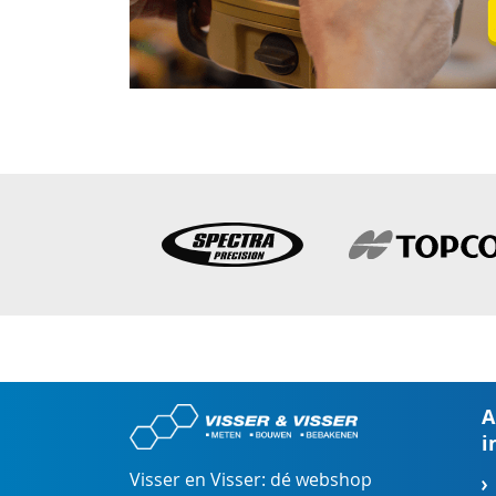
A
i
Visser en Visser: dé webshop