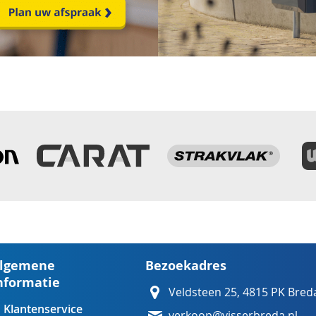
lgemene
Bezoekadres
nformatie
Veldsteen 25, 4815 PK Bred
Klantenservice
verkoop@visserbreda.nl