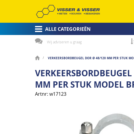
ALLE CATEGORIEËN
Wij adviseren u graag
VERKEERSBORDBEUGEL DOR Ø 48/120 MM PER STUK MO
VERKEERSBORDBEUGEL 
MM PER STUK MODEL B
Artnr
w17123
Ga
naar
het
einde
van