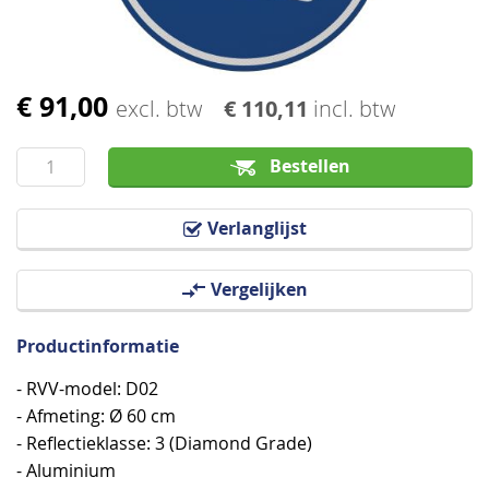
€ 91,00
Ga
excl. btw
€ 110,11
incl. btw
naar
het
Bestellen
begin
van
Verlanglijst
de
afbeeldingen-
Vergelijken
gallerij
Productinformatie
- RVV-model: D02
- Afmeting: Ø 60 cm
- Reflectieklasse: 3 (Diamond Grade)
- Aluminium