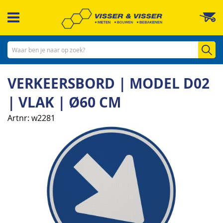
Ga
W
naar
de
inhoud
Zo
VERKEERSBORD | MODEL D02
| VLAK | Ø60 CM
Artnr
w2281
Ga
naar
het
einde
van
de
afbeeldingen-
gallerij