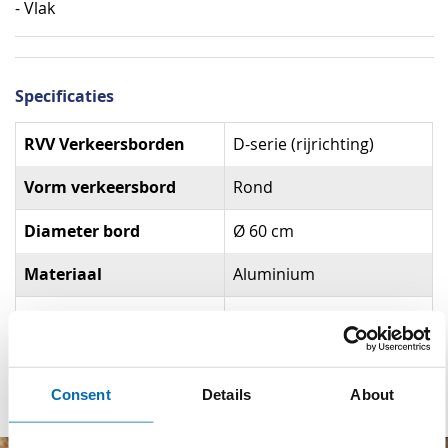
- Vlak
Specificaties
Specificaties
RVV Verkeersborden
D-serie (rijrichting)
Vorm verkeersbord
Rond
Diameter bord
Ø 60 cm
Materiaal
Aluminium
Reflectieklasse
R3 (klasse 3)
Dubbel omgezette rand
Nee
Consent
Details
About