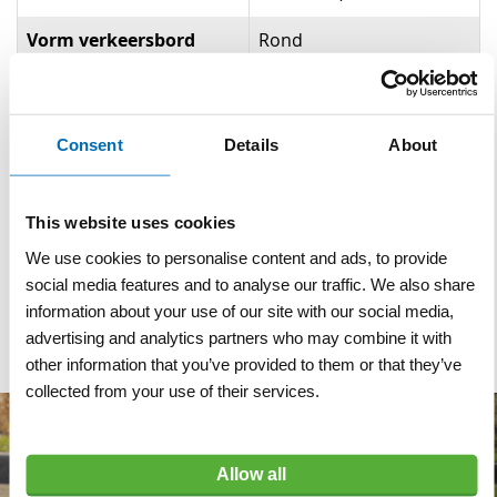
Vorm verkeersbord
Rond
Formaat
Type II - buiten de
bebouwde kom
Consent
Details
About
Diameter bord
Ø 80 cm
Materiaal
Aluminium
This website uses cookies
We use cookies to personalise content and ads, to provide
Reflectieklasse
R3 (klasse 3)
social media features and to analyse our traffic. We also share
Dubbel omgezette rand
information about your use of our site with our social media,
advertising and analytics partners who may combine it with
other information that you’ve provided to them or that they’ve
collected from your use of their services.
Allow all