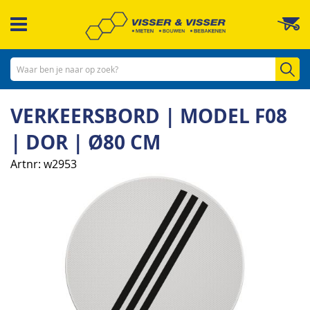
Ga
W
naar
de
inhoud
Zo
VERKEERSBORD | MODEL F08
| DOR | Ø80 CM
Artnr
w2953
Ga
naar
het
einde
van
de
afbeeldingen-
gallerij