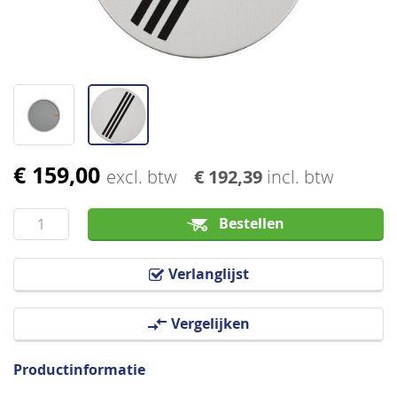
€ 159,00
Ga
excl. btw
€ 192,39
incl. btw
naar
het
Bestellen
begin
van
Verlanglijst
de
afbeeldingen-
Vergelijken
gallerij
Productinformatie