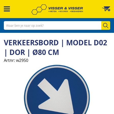
Ga
W
naar
de
inhoud
Zo
VERKEERSBORD | MODEL D02
| DOR | Ø80 CM
Artnr
w2950
Ga
naar
het
einde
van
de
afbeeldingen-
gallerij