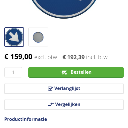
€ 159,00
Ga
excl. btw
€ 192,39
incl. btw
naar
het
Bestellen
begin
van
Verlanglijst
de
afbeeldingen-
Vergelijken
gallerij
Productinformatie