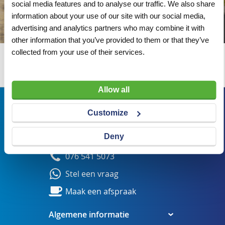
social media features and to analyse our traffic. We also share
information about your use of our site with our social media,
advertising and analytics partners who may combine it with
other information that you’ve provided to them or that they’ve
collected from your use of their services.
Wij adviseren u graag
Allow all
Bezoekadres
Customize
Veldsteen 25, 4815 PK Breda
Deny
verkoop@visserbreda.nl
076 541 5073
Stel een vraag
Maak een afspraak
Algemene informatie