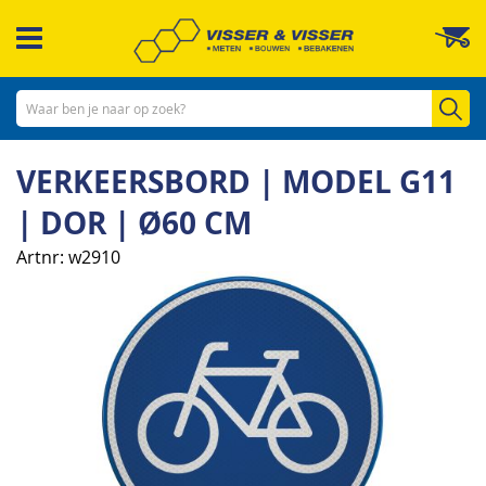
Ga
W
naar
de
inhoud
Zo
VERKEERSBORD | MODEL G11
| DOR | Ø60 CM
Artnr
w2910
Ga
naar
het
einde
van
de
afbeeldingen-
gallerij