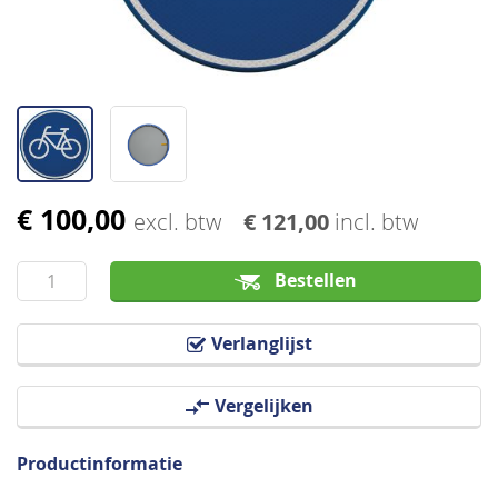
€ 100,00
Ga
excl. btw
€ 121,00
incl. btw
naar
het
Bestellen
begin
van
Verlanglijst
de
afbeeldingen-
Vergelijken
gallerij
Productinformatie