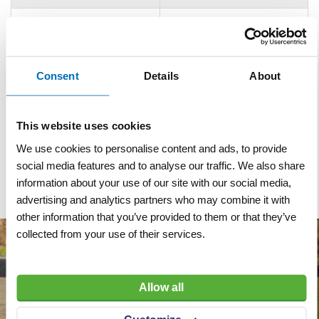
Formaat
Type I - binnen de
bebouwde kom
Diameter bord
Ø 60 cm
Consent
Details
About
Materiaal
Aluminium
This website uses cookies
Reflectieklasse
R3 (klasse 3)
We use cookies to personalise content and ads, to provide
Dubbel omgezette rand
social media features and to analyse our traffic. We also share
information about your use of our site with our social media,
advertising and analytics partners who may combine it with
other information that you’ve provided to them or that they’ve
collected from your use of their services.
Allow all