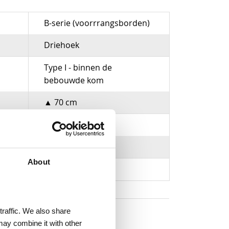
B-serie (voorrrangsborden)
Driehoek
Type I - binnen de
bebouwde kom
▲ 70 cm
Aluminium
R3 (klasse 3)
About
traffic. We also share
may combine it with other