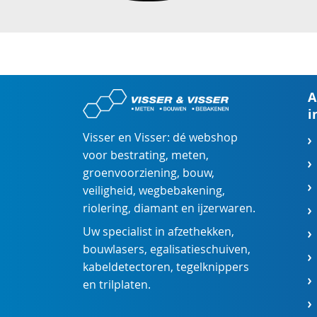
A
i
Visser en Visser: dé webshop
voor
bestrating
,
meten
,
groenvoorziening
,
bouw
,
veiligheid
,
wegbebakening
,
riolering
,
diamant
en
ijzerwaren
.
Uw specialist in
afzethekken
,
bouwlasers
,
egalisatieschuiven
,
kabeldetectoren
,
tegelknippers
en
trilplaten
.