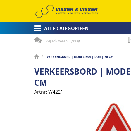
ALLE CATEGORIEËN
Wij adviseren u graag
VERKEERSBORD | MODEL B04 | DOR | 70 CM
VERKEERSBORD | MODEL
CM
Artnr
W4221
Ga
naar
het
einde
van