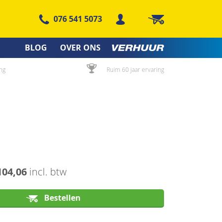
076 541 5073
Winkelwagen
BLOG
OVER ONS
ng
Ruim 60 jaar ervaring
104,06
incl. btw
Bestellen