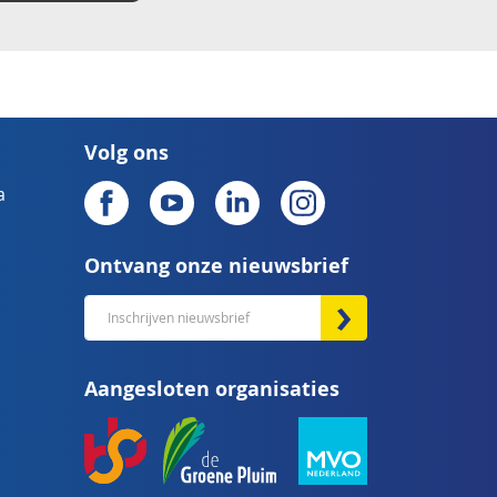
Volg ons
a
Ontvang onze nieuwsbrief
Abonneer
u
op
Aangesloten organisaties
onze
nieuwsbrief