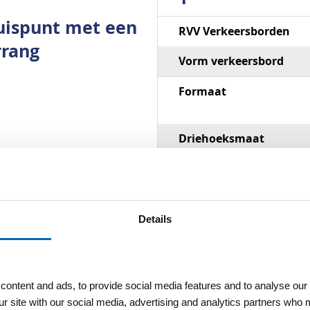
uispunt met een
Specificaties
RVV Verkeersborden
rrang
Vorm verkeersbord
Formaat
Driehoeksmaat
e 3
Materiaal
elijk van de gereden
Reflectieklasse
Details
 NEN-EN 12899-1:2007
Dubbel omgezette rand
ontent and ads, to provide social media features and to analyse our 
ur site with our social media, advertising and analytics partners who 