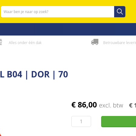
Zoeken
Zoeken
Alles onder één dak
Betrouwbare leveri
 B04 | DOR | 70
€ 86,00
excl. btw
€ 