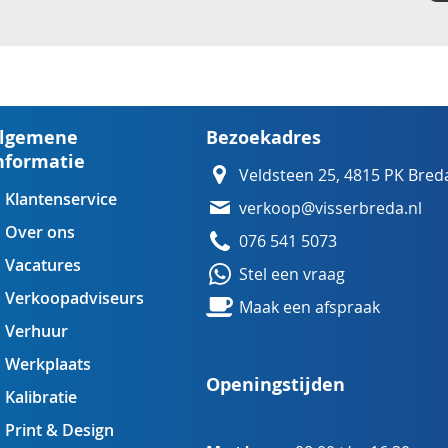
lgemene
Bezoekadres
nformatie
Veldsteen 25, 4815 PK Bred
Klantenservice
verkoop@visserbreda.nl
Over ons
076 541 5073
Vacatures
Stel een vraag
Verkoopadviseurs
Maak een afspraak
Verhuur
Werkplaats
Openingstijden
Kalibratie
Print & Design