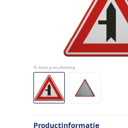
de
afbeeldingen-
gallerij
Bekijk grote afbeelding
Ga
naar
Productinformatie
het