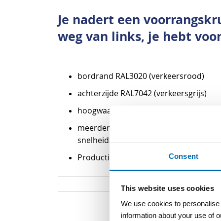
begin
Je nadert een voorrangskr
van
de
weg van links, je hebt voo
afbeeldingen-
gallerij
bordrand RAL3020 (verkeersrood)
achterzijde RAL7042 (verkeersgrijs)
hoogwaardig (retro-)reflecterend klass
meerdere afmetingen mogelijk, afhank
snelheid.
Consent
Productieproces conform CE-Norm en
This website uses cookies
We use cookies to personalise c
information about your use of o