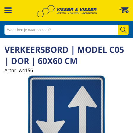
Ga
W
naar
de
inhoud
Zo
VERKEERSBORD | MODEL C05
| DOR | 60X60 CM
Artnr
w4156
Ga
naar
het
einde
van
de
afbeeldingen-
gallerij