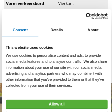
Vorm verkeersbord
Vierkant
Formaat
Type I - binnen de
bebouwde kom
Consent
Details
About
Rechthoekmaat
60x60 cm
Materiaal
Aluminium
This website uses cookies
Reflectieklasse
R3 (klasse 3)
We use cookies to personalise content and ads, to provide
social media features and to analyse our traffic. We also share
Dubbel omgezette rand
information about your use of our site with our social media,
advertising and analytics partners who may combine it with
other information that you’ve provided to them or that they’ve
collected from your use of their services.
Allow all