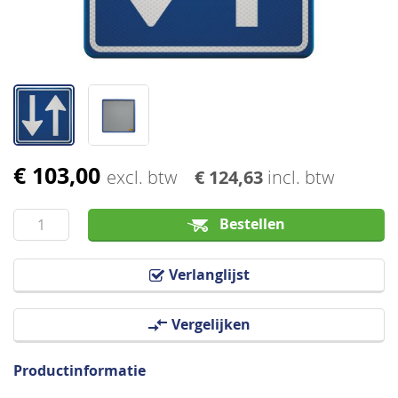
€ 103,00
Ga
excl. btw
€ 124,63
incl. btw
naar
het
Bestellen
begin
van
Verlanglijst
de
afbeeldingen-
Vergelijken
gallerij
Productinformatie