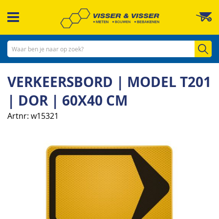
Ga
W
naar
de
inhoud
Zo
VERKEERSBORD | MODEL T201
| DOR | 60X40 CM
Artnr
w15321
Ga
naar
het
einde
van
de
afbeeldingen-
gallerij