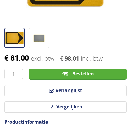
€ 81,00
Ga
excl. btw
€ 98,01
incl. btw
naar
het
Bestellen
begin
van
Verlanglijst
de
afbeeldingen-
Vergelijken
gallerij
Productinformatie