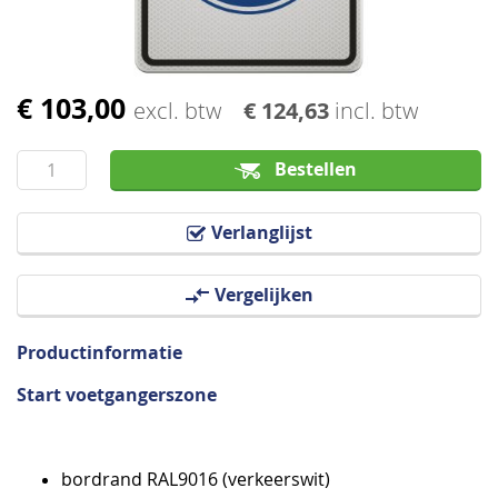
€ 103,00
Ga
excl. btw
€ 124,63
incl. btw
naar
het
Bestellen
begin
van
Verlanglijst
de
afbeeldingen-
Vergelijken
gallerij
Productinformatie
Start voetgangerszone
bordrand RAL9016 (verkeerswit)