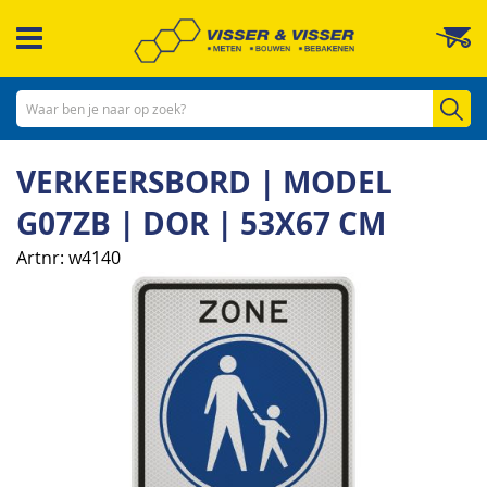
Ga
W
naar
de
inhoud
Zo
VERKEERSBORD | MODEL
G07ZB | DOR | 53X67 CM
Artnr
w4140
Ga
naar
het
einde
van
de
afbeeldingen-
gallerij