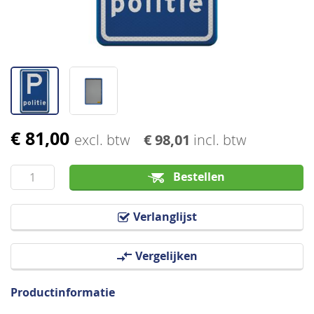
€ 81,00
Ga
excl. btw
€ 98,01
incl. btw
naar
het
Bestellen
begin
van
Verlanglijst
de
afbeeldingen-
Vergelijken
gallerij
Productinformatie