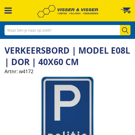
Ga
W
naar
de
inhoud
Zo
VERKEERSBORD | MODEL E08L
| DOR | 40X60 CM
Artnr
w4172
Ga
naar
het
einde
van
de
afbeeldingen-
gallerij