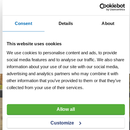
bebouwde kom
Rechthoekmaat
40x60 cm
Consent
Details
About
Materiaal
Aluminium
Reflectieklasse
R3 (klasse 3)
This website uses cookies
Dubbel omgezette rand
We use cookies to personalise content and ads, to provide
social media features and to analyse our traffic. We also share
information about your use of our site with our social media,
advertising and analytics partners who may combine it with
other information that you’ve provided to them or that they’ve
collected from your use of their services.
Allow all
Customize