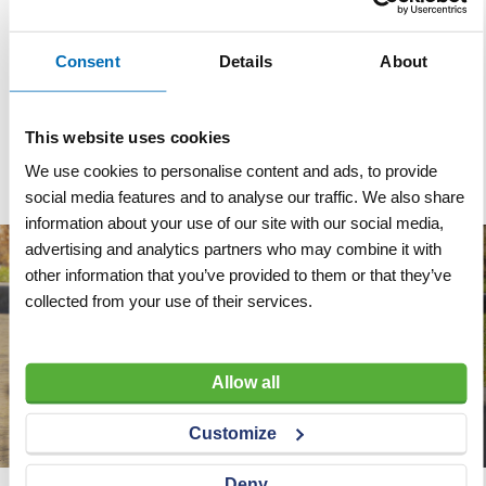
Rechthoekmaat
40x60 cm
Materiaal
Aluminium
Consent
Details
About
Reflectieklasse
R3 (klasse 3)
This website uses cookies
Dubbel omgezette rand
We use cookies to personalise content and ads, to provide
social media features and to analyse our traffic. We also share
information about your use of our site with our social media,
advertising and analytics partners who may combine it with
other information that you’ve provided to them or that they’ve
collected from your use of their services.
Allow all
Customize
Deny