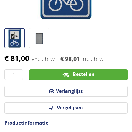
€ 81,00
Ga
excl. btw
€ 98,01
incl. btw
naar
het
Bestellen
begin
van
Verlanglijst
de
afbeeldingen-
Vergelijken
gallerij
Productinformatie