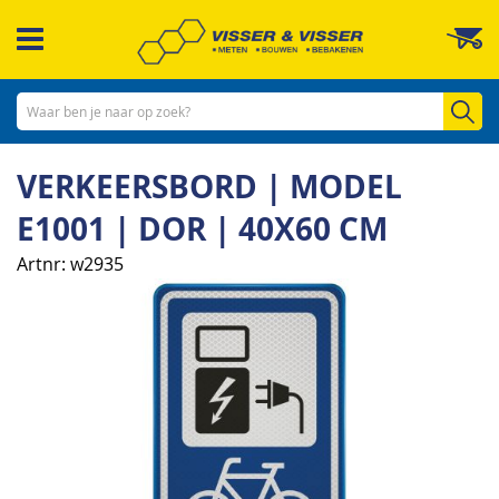
Ga
W
naar
de
inhoud
Zo
VERKEERSBORD | MODEL
E1001 | DOR | 40X60 CM
Artnr
w2935
Ga
naar
het
einde
van
de
afbeeldingen-
gallerij