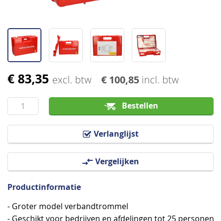
€ 83,35
Ga
excl. btw
€ 100,85
incl. btw
naar
het
Bestellen
begin
van
Verlanglijst
de
afbeeldingen-
Vergelijken
gallerij
Productinformatie
- Groter model verbandtrommel
- Geschikt voor bedrijven en afdelingen tot 25 personen