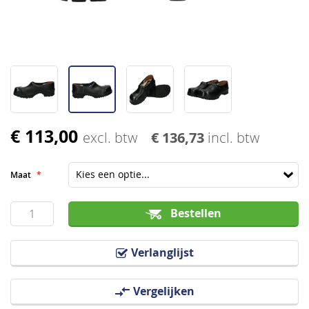
€ 113,00
Ga
excl. btw
€ 136,73
incl. btw
naar
het
Maat
begin
van
Bestellen
de
afbeeldingen-
Verlanglijst
gallerij
Vergelijken