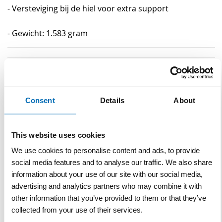
- Versteviging bij de hiel voor extra support
- Gewicht: 1.583 gram
Specificaties
Specificaties
Materiaal
Leer
Consent
Details
About
Maat
38 t/m 48
This website uses cookies
Veiligheidsklasse
S3
We use cookies to personalise content and ads, to provide
social media features and to analyse our traffic. We also share
Merk
Sika
information about your use of our site with our social media,
Kleur
advertising and analytics partners who may combine it with
Zwart
other information that you’ve provided to them or that they’ve
Gewicht
1.583 gram
collected from your use of their services.