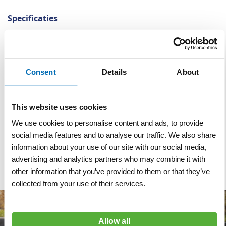
Specificaties
Specificaties
Materiaal
Polyester, katoen
Maat
S t/m 4XL
Consent
Details
About
Normering
EN 20471 RWS
Merk
This website uses cookies
Hydrowear
We use cookies to personalise content and ads, to provide
Kleur
Oranje
social media features and to analyse our traffic. We also share
information about your use of our site with our social media,
Gewicht
285 gram per m²
advertising and analytics partners who may combine it with
other information that you’ve provided to them or that they’ve
collected from your use of their services.
Allow all