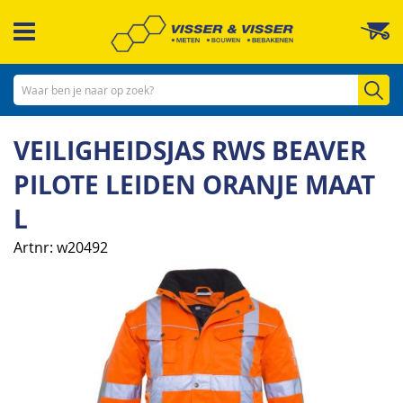
Ga
W
naar
de
inhoud
Zo
VEILIGHEIDSJAS RWS BEAVER
PILOTE LEIDEN ORANJE MAAT
L
Artnr
w20492
Ga
naar
het
einde
van
de