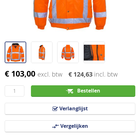
afbeeldingen-
gallerij
€ 103,00
Ga
excl. btw
€ 124,63
incl. btw
naar
het
Bestellen
begin
van
Verlanglijst
de
afbeeldingen-
Vergelijken
gallerij