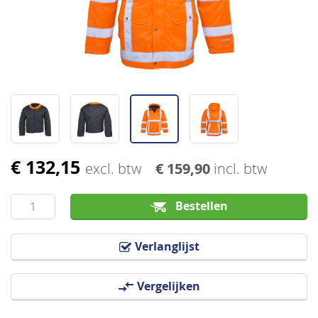
afbeeldingen-
gallerij
€ 132,15
Ga
excl. btw
€ 159,90
incl. btw
naar
het
Bestellen
begin
van
Verlanglijst
de
afbeeldingen-
Vergelijken
gallerij