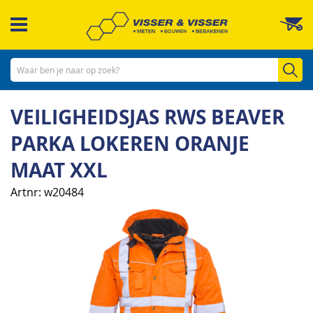
Ga
W
naar
de
inhoud
Zo
VEILIGHEIDSJAS RWS BEAVER
PARKA LOKEREN ORANJE
MAAT XXL
Artnr
w20484
Ga
naar
het
einde
van
de