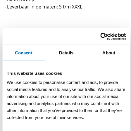
- Leverbaar in de maten: S t/m XXXL
Specificaties
Specificaties
Materiaal
Polyester, katoen
Consent
Details
About
Maat
S t/m 3XL
Normering
EN 20471 RWS
This website uses cookies
We use cookies to personalise content and ads, to provide
Merk
Hydrowear
social media features and to analyse our traffic. We also share
information about your use of our site with our social media,
Kleur
Oranje
advertising and analytics partners who may combine it with
Gewicht
285 gram per m²
other information that you’ve provided to them or that they’ve
collected from your use of their services.