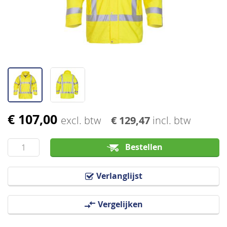
afbeeldingen-
gallerij
€ 107,00
Ga
excl. btw
€ 129,47
incl. btw
naar
het
Bestellen
begin
van
Verlanglijst
de
afbeeldingen-
Vergelijken
gallerij