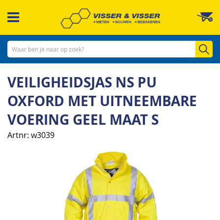
Ga
W
naar
de
inhoud
Zo
VEILIGHEIDSJAS NS PU
OXFORD MET UITNEEMBARE
VOERING GEEL MAAT S
Artnr
w3039
Ga
naar
het
einde
van
de