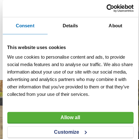
Materiaal
Polyurethaan, Polyamide
Normering
EN 20471 RWS, EN 343
Consent
Details
About
Merk
Hydrowear
Kleur
Geel
This website uses cookies
Gewicht
170 gram per m²
We use cookies to personalise content and ads, to provide
social media features and to analyse our traffic. We also share
information about your use of our site with our social media,
advertising and analytics partners who may combine it with
other information that you’ve provided to them or that they’ve
collected from your use of their services.
Allow all
Customize