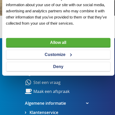
information about your use of our site with our social media,
advertising and analytics partners who may combine it with
other information that you’ve provided to them or that they’ve
collected from your use of their services.
Wij adviseren u graag
Allow all
Bezoekadres
Customize
Veldsteen 25, 4815 PK Breda
verkoop@visserbreda.nl
Deny
076 541 5073
Stel een vraag
Maak een afspraak
Algemene informatie
Klantenservice