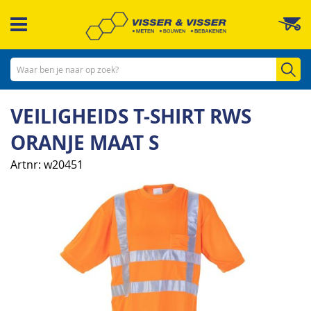
Ga
W
naar
de
inhoud
Zo
VEILIGHEIDS T-SHIRT RWS
ORANJE MAAT S
Artnr
w20451
Ga
naar
het
einde
van
de
afbeeldingen-
gallerij