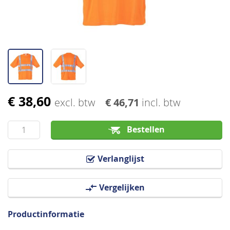
€ 38,60
Ga
excl. btw
€ 46,71
incl. btw
naar
het
Bestellen
begin
van
Verlanglijst
de
afbeeldingen-
Vergelijken
gallerij
Productinformatie