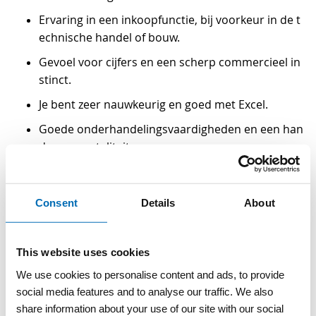
Ervaring in een inkoopfunctie, bij voorkeur in de t
echnische handel of bouw.
Gevoel voor cijfers en een scherp commercieel in
stinct.
Je bent zeer nauwkeurig en goed met Excel.
Goede onderhandelingsvaardigheden en een han
ds-on mentaliteit.
Goede beheersing van de Nederlandse taal.
Ervaring met werken in een PIM-systeem en ERP-
Consent
Details
About
systeem.
This website uses cookies
WAT BIEDEN WIJ JOU?
We use cookies to personalise content and ads, to provide
social media features and to analyse our traffic. We also
share information about your use of our site with our social
MKB-