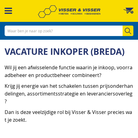
Ga
W
naar
de
inhoud
Zo
VACATURE INKOPER (BREDA)
Wil jij een afwisselende functie waarin je inkoop, voorra
adbeheer en productbeheer combineert?
Krijg jij energie van het schakelen tussen prijsonderhan
delingen, assortimentsstrategie en leveranciersoverleg
?
Dan is deze veelzijdige rol bij Visser & Visser precies wa
t je zoekt.