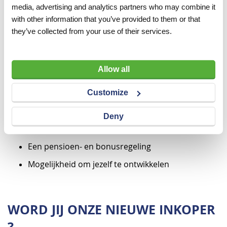
media, advertising and analytics partners who may combine it
familiebedrijf met betrokken volgende generatie
with other information that you’ve provided to them or that
25 vakantiedagen, 8% vakantietoeslag en een tijd-
they’ve collected from your use of their services.
voor-tijd regeling
Een marktconform salaris
Allow all
Informele werksfeer met korte lijnen
Customize
Een afwisselende fulltime baan (40 uur)
Enthousiaste collega's
Deny
Kerstdiner, zomer BBQ en leuke bedrijfsuitjes
Een pensioen- en bonusregeling
Mogelijkheid om jezelf te ontwikkelen
WORD JIJ ONZE NIEUWE INKOPER
?