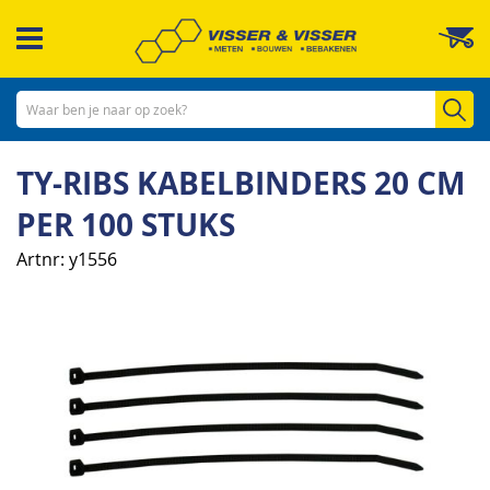
Ga
W
naar
de
inhoud
Zo
TY-RIBS KABELBINDERS 20 CM
PER 100 STUKS
Artnr
y1556
Ga
naar
het
einde
van
de
afbeeldingen-
gallerij