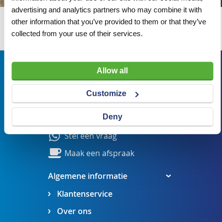
advertising and analytics partners who may combine it with
other information that you’ve provided to them or that they’ve
Wij adviseren u graag
collected from your use of their services.
Bezoekadres
Allow all
Veldsteen 25, 4815 PK Breda
Customize
verkoop@visserbreda.nl
Deny
076 541 5073
Stel een vraag
Maak een afspraak
Algemene informatie
Klantenservice
Over ons