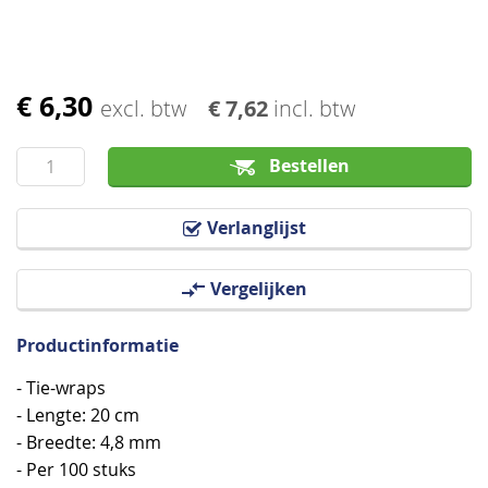
€ 6,30
Ga
excl. btw
€ 7,62
incl. btw
naar
het
Bestellen
begin
van
Verlanglijst
de
afbeeldingen-
Vergelijken
gallerij
Productinformatie
- Tie-wraps
- Lengte: 20 cm
- Breedte: 4,8 mm
- Per 100 stuks