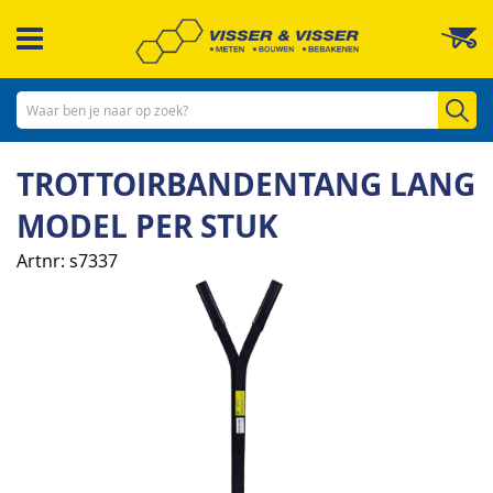
Ga
W
naar
de
inhoud
Zo
TROTTOIRBANDENTANG LANG
MODEL PER STUK
Artnr
s7337
Ga
naar
het
einde
van
de
afbeeldingen-
gallerij