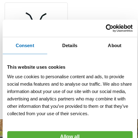
Consent
Details
About
Trottoirbandentang met
This website uses cookies
rubber per stuk
We use cookies to personalise content and ads, to provide
social media features and to analyse our traffic. We also share
VERGELIJKEN
VERLANGLIJST
information about your use of our site with our social media,
Artnr
s7350
excl. btw
advertising and analytics partners who may combine it with
€ 102,70
other information that you’ve provided to them or that they’ve
collected from your use of their services.
Allow all