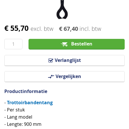
€ 55,70
Ga
excl. btw
€ 67,40
incl. btw
naar
het
Bestellen
begin
van
Verlanglijst
de
afbeeldingen-
Vergelijken
gallerij
Productinformatie
Trottoirbandentang
-
- Per stuk
- Lang model
- Lengte: 900 mm